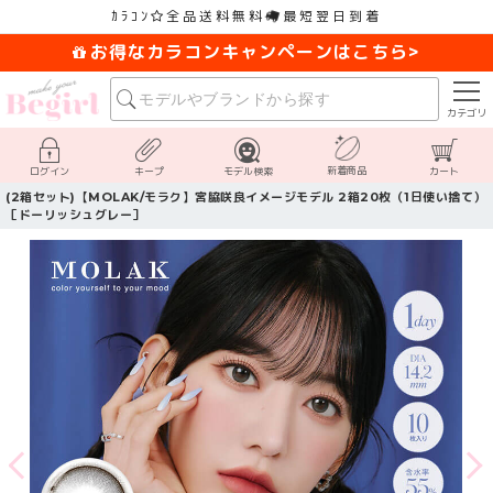
ｶﾗｺﾝ
全品送料無料
最短翌日到着
お得なカラコンキャンペーンはこちら>
カテゴリ
新着商品
ログイン
キープ
モデル検索
カート
(2箱セット)【MOLAK/モラク】宮脇咲良イメージモデル 2箱20枚（1日使い捨て）
［ドーリッシュグレー］