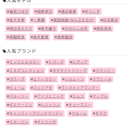
人気モデル
#
益若つばさ
#
指原莉乃
#
渡辺直美
#
ゆうこす
#
佐々木希
#
一条響
#
南部桃伽(なんぶももか)
#
白石麻衣
#
明日花キララ
#
新木優子
#
かわにしみき
#
倖田來未
#
宮脇咲良
#
鈴木愛理
#
実熊瑠琉
人気ブランド
#
エンジェルカラー
#
トパーズ
#
レヴィア
#
エヌズコレクション
#
ネオサイトシリーズ
#
フランミー
#
カラーズ
#
エバーカラー
#
リルムーン
#
ラヴェール
#
ビューム
#
フェリアモ
#
ヴィクトリアワンデー
#
フル－リー
#
アイジェニック
#
ミムコ
#
マーブル
#
ピエナージュ
#
レリッシュ
#
チューズミー
#
キャンディーマジックワンデー
#
クルーム
#
モラク
#
エルージュ
#
チェリッタ