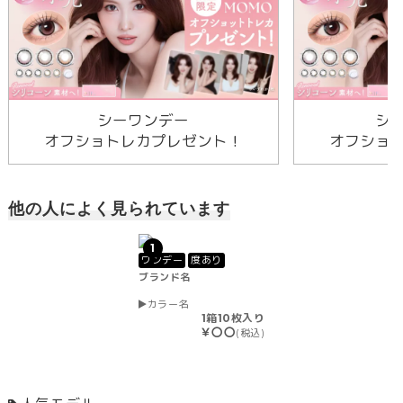
シーワンデー
シ
オフショトレカプレゼント！
オフショ
他の人によく見られています
1
ワンデー
度あり
ブランド名
カラー名
1箱10枚入り
￥〇〇
(税込)