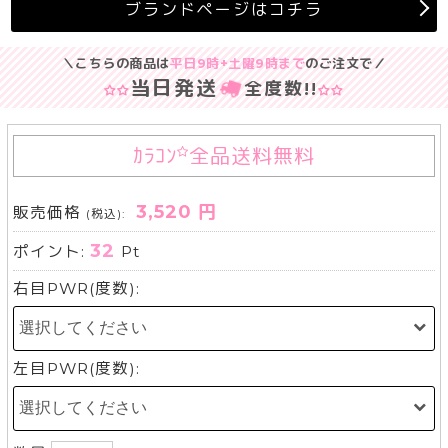
ブランドページはコチラ
＼こちらの商品は
平日9時+土曜9時まで
のご注文で／
当日発送
全度数
!!
ｶﾗｺﾝ
全品送料無料
3,520 円
販売価格
(税込):
32
ポイント:
Pt
右目PWR(度数):
左目PWR(度数):