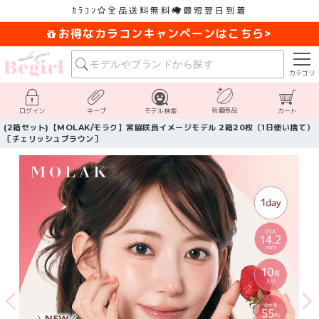
ｶﾗｺﾝ
全品送料無料
最短翌日到着
お得なカラコンキャンペーンはこちら>
カテゴリ
新着商品
ログイン
キープ
モデル検索
カート
(2箱セット)【MOLAK/モラク】宮脇咲良イメージモデル 2箱20枚（1日使い捨て）
［チェリッシュブラウン］