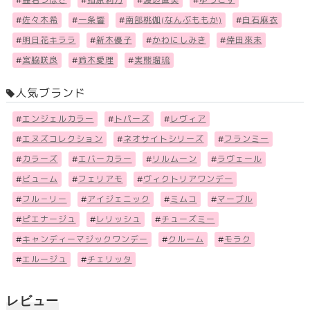
#
佐々木希
#
一条響
#
南部桃伽(なんぶももか)
#
白石麻衣
#
明日花キララ
#
新木優子
#
かわにしみき
#
倖田來未
#
宮脇咲良
#
鈴木愛理
#
実熊瑠琉
人気ブランド
#
エンジェルカラー
#
トパーズ
#
レヴィア
#
エヌズコレクション
#
ネオサイトシリーズ
#
フランミー
#
カラーズ
#
エバーカラー
#
リルムーン
#
ラヴェール
#
ビューム
#
フェリアモ
#
ヴィクトリアワンデー
#
フル－リー
#
アイジェニック
#
ミムコ
#
マーブル
#
ピエナージュ
#
レリッシュ
#
チューズミー
#
キャンディーマジックワンデー
#
クルーム
#
モラク
#
エルージュ
#
チェリッタ
レビュー