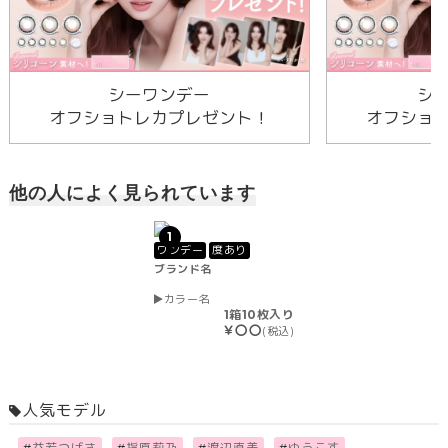
シーワンデー
シ
オフショトレカプレゼント！
オフショ
他の人によく見られています
1
ワンデー
度あり
ブランド名
カラー名
1箱10枚入り
￥〇〇
(税込)
人気モデル
#
益若つばさ
#
指原莉乃
#
渡辺直美
#
ゆうこす