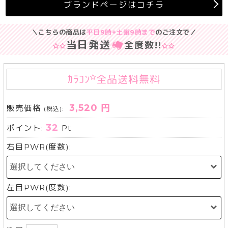
ブランドページはコチラ
＼こちらの商品は
平日9時+土曜9時まで
のご注文で／
当日発送
全度数
!!
ｶﾗｺﾝ
全品送料無料
3,520 円
販売価格
(税込):
32
ポイント:
Pt
右目PWR(度数):
左目PWR(度数):