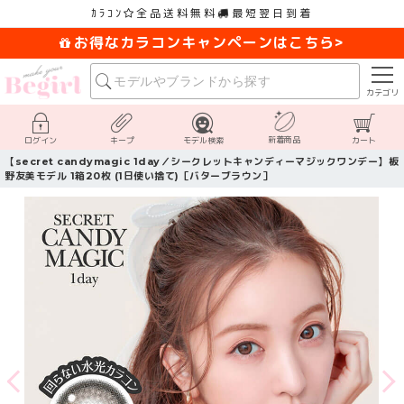
ｶﾗｺﾝ
全品送料無料
最短翌日到着
お得なカラコンキャンペーンはこちら>
カテゴリ
新着商品
ログイン
キープ
モデル検索
カート
【secret candymagic 1day／シークレットキャンディーマジックワンデー】板
野友美モデル 1箱20枚 (1日使い捨て)［バターブラウン］