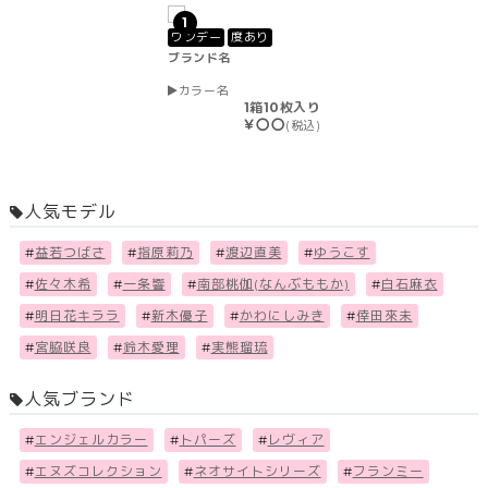
1
ワンデー
度あり
ブランド名
カラー名
1箱10枚入り
￥〇〇
(税込)
人気モデル
#
益若つばさ
#
指原莉乃
#
渡辺直美
#
ゆうこす
#
佐々木希
#
一条響
#
南部桃伽(なんぶももか)
#
白石麻衣
#
明日花キララ
#
新木優子
#
かわにしみき
#
倖田來未
#
宮脇咲良
#
鈴木愛理
#
実熊瑠琉
人気ブランド
#
エンジェルカラー
#
トパーズ
#
レヴィア
#
エヌズコレクション
#
ネオサイトシリーズ
#
フランミー