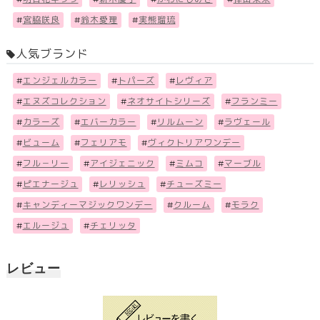
#
宮脇咲良
#
鈴木愛理
#
実熊瑠琉
人気ブランド
#
エンジェルカラー
#
トパーズ
#
レヴィア
#
エヌズコレクション
#
ネオサイトシリーズ
#
フランミー
#
カラーズ
#
エバーカラー
#
リルムーン
#
ラヴェール
#
ビューム
#
フェリアモ
#
ヴィクトリアワンデー
#
フル－リー
#
アイジェニック
#
ミムコ
#
マーブル
#
ピエナージュ
#
レリッシュ
#
チューズミー
#
キャンディーマジックワンデー
#
クルーム
#
モラク
#
エルージュ
#
チェリッタ
レビュー