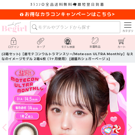
ｶﾗｺﾝ
全品送料無料
最短翌日到着
お得なカラコンキャンペーンはこちら>
カテゴリ
新着商品
ログイン
キープ
モデル検索
カート
(2箱セット)【超モテコンウルトラマンスリー/Motecon ULTRA Monthly】なえ
なのイメージモデル 2箱4枚（1ヶ月使用） [超盛れシュガーベージュ]