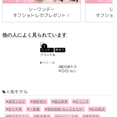
シーワンデー
シ
オフショトレカプレゼント！
オフショ
他の人によく見られています
1
ワンデー
度あり
ブランド名
カラー名
1箱10枚入り
￥〇〇
(税込)
人気モデル
#
益若つばさ
#
指原莉乃
#
渡辺直美
#
ゆうこす
#
佐々木希
#
一条響
#
南部桃伽(なんぶももか)
#
白石麻衣
#
明日花キララ
#
新木優子
#
かわにしみき
#
倖田來未