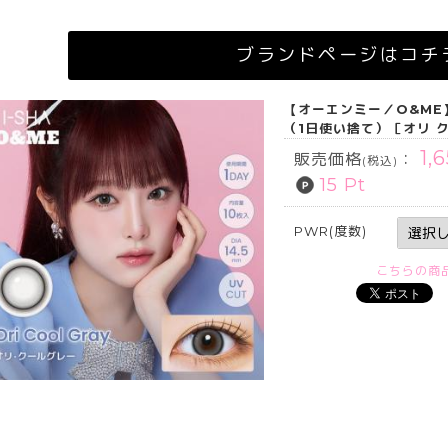
ブランドページはコチ
【オーエンミー／O&ME
（1日使い捨て）［オリ 
1,
販売価格
：
(税込)
15 Pt
PWR(度数)
こちらの商