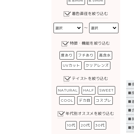
8.8mm
8.9mm
着色直径を絞り込む
〜
特徴・機能を絞り込む
度あり
フチあり
高含水
UVカット
クリアレンズ
テイストを絞り込む
■
NATURAL
HALF
SWEET
■
COOL
デカ目
コスプレ
■
■
年代別オススメを絞り込む
■
10代
20代
30代
■医