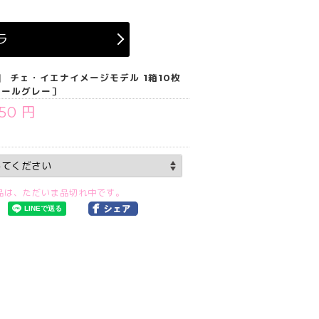
ラ
】 チェ・イエナイメージモデル 1箱10枚
クールグレー］
650 円
品は、ただいま品切れ中です。