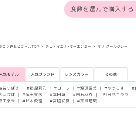
度数を選んで購入する
ラコン通販ビガールTOP
チェ・イエナ×オーエンミー
オリ クールグレー
人気モデル
人気ブランド
レンズカラー
その他
益若つばさ
#
指原莉乃
#
ローラ
#
渡辺直美
#
ゆうこす
#
ちぃぽぽ
#
倖田來未
#
本田翼
#
白石麻衣
#
明日花キララ
倖田來未
#
鈴木愛理
#
宮脇咲良
#
実熊瑠琉