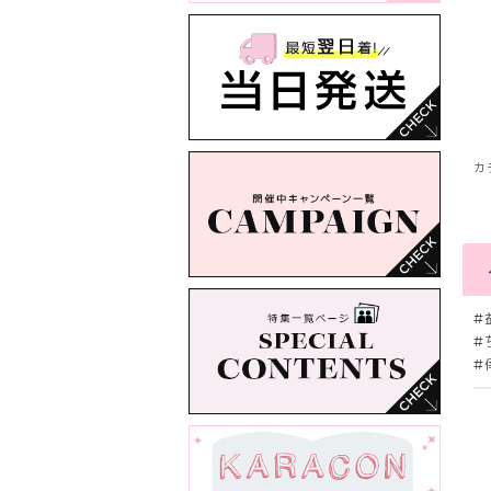
カ
#
#
#