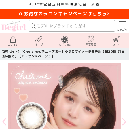
ｶﾗｺﾝ
全品送料無料
最短翌日到着
お得なカラコンキャンペーンはこちら>
カテゴリ
新着商品
ログイン
キープ
モデル検索
カート
(2箱セット)【Chu's me/チューズミー】ゆうこすイメージモデル 2箱20枚（1日
使い捨て）［エッセンスベージュ］