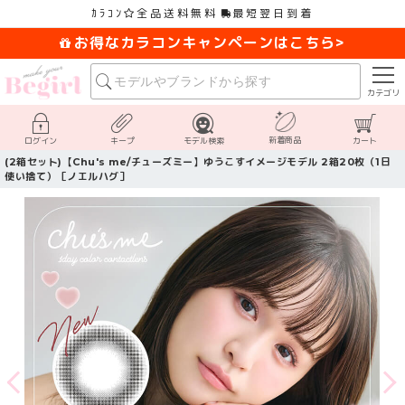
ｶﾗｺﾝ
全品送料無料
最短翌日到着
お得なカラコンキャンペーンはこちら>
カテゴリ
新着商品
ログイン
キープ
モデル検索
カート
(2箱セット)【Chu's me/チューズミー】ゆうこすイメージモデル 2箱20枚（1日
使い捨て）［ノエルハグ］