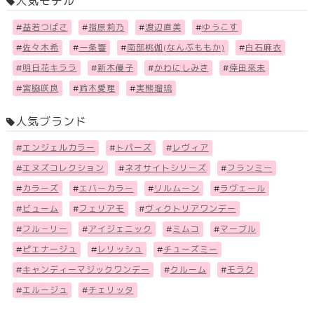
人気モデル
#
益若つばさ
#
指原莉乃
#
渡辺直美
#
ゆうこす
#
佐々木希
#
一条響
#
南部桃伽(なんぶももか)
#
白石麻衣
#
明日花キララ
#
新木優子
#
かわにしみき
#
倖田來未
#
宮脇咲良
#
鈴木愛理
#
実熊瑠琉
人気ブランド
#
エンジェルカラー
#
トパーズ
#
レヴィア
#
エヌズコレクション
#
ネオサイトシリーズ
#
フランミー
#
カラーズ
#
エバーカラー
#
リルムーン
#
ラヴェール
#
ビューム
#
フェリアモ
#
ヴィクトリアワンデー
#
フル－リー
#
アイジェニック
#
ミムコ
#
マーブル
#
ピエナージュ
#
レリッシュ
#
チューズミー
#
キャンディーマジックワンデー
#
クルーム
#
モラク
#
エルージュ
#
チェリッタ