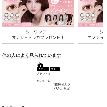
シーワンデー
シ
オフショトレカプレゼント！
オフショ
他の人によく見られています
1
ワンデー
度あり
ブランド名
カラー名
1箱10枚入り
￥〇〇
(税込)