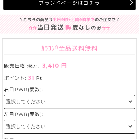
ブランドページはコチラ
＼こちらの商品は
平日9時+土曜9時まで
のご注文で／
当日発送
度なし
のみ
ｶﾗｺﾝ
全品送料無料
3,410 円
販売価格
(税込):
31
ポイント:
Pt
右目PWR(度数):
左目PWR(度数):