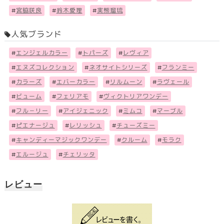
#
宮脇咲良
#
鈴木愛理
#
実熊瑠琉
人気ブランド
#
エンジェルカラー
#
トパーズ
#
レヴィア
#
エヌズコレクション
#
ネオサイトシリーズ
#
フランミー
#
カラーズ
#
エバーカラー
#
リルムーン
#
ラヴェール
#
ビューム
#
フェリアモ
#
ヴィクトリアワンデー
#
フル－リー
#
アイジェニック
#
ミムコ
#
マーブル
#
ピエナージュ
#
レリッシュ
#
チューズミー
#
キャンディーマジックワンデー
#
クルーム
#
モラク
#
エルージュ
#
チェリッタ
レビュー