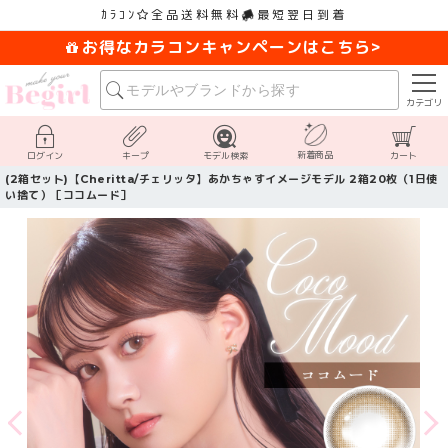
ｶﾗｺﾝ
全品送料無料
最短翌日到着
お得なカラコンキャンペーンはこちら>
カテゴリ
新着商品
ログイン
キープ
モデル検索
カート
(2箱セット)【Cheritta/チェリッタ】あかちゃすイメージモデル 2箱20枚（1日使
い捨て）［ココムード］