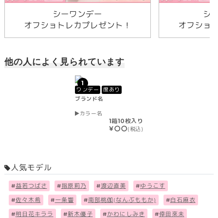
シーワンデー
シ
オフショトレカプレゼント！
オフショ
他の人によく見られています
1
ワンデー
度あり
ブランド名
カラー名
1箱10枚入り
￥〇〇
(税込)
人気モデル
#
益若つばさ
#
指原莉乃
#
渡辺直美
#
ゆうこす
#
佐々木希
#
一条響
#
南部桃伽(なんぶももか)
#
白石麻衣
#
明日花キララ
#
新木優子
#
かわにしみき
#
倖田來未