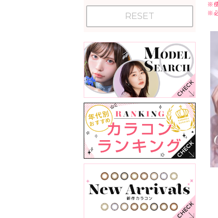
※
※
RESET