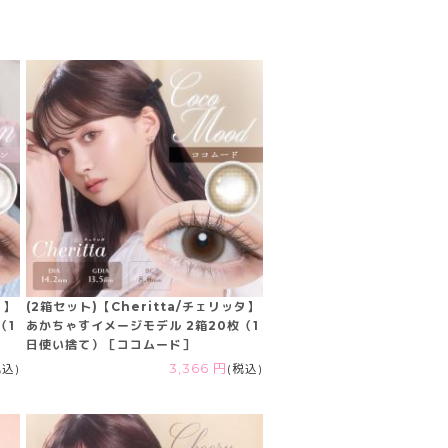
タ】
(2箱セット)【Cheritta/チェリッタ】
（1
あかちゃすイメージモデル 2箱20枚（1
日使い捨て）［ココムード］
税込)
3,366 円
(税込)