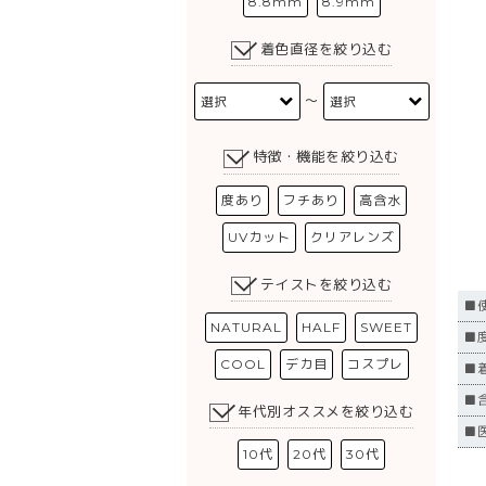
8.8mm
8.9mm
着色直径を絞り込む
〜
特徴・機能を絞り込む
度あり
フチあり
高含水
UVカット
クリアレンズ
テイストを絞り込む
■
NATURAL
HALF
SWEET
■
COOL
デカ目
コスプレ
■
■
年代別オススメを絞り込む
■医
10代
20代
30代