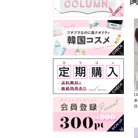
(
あ
日