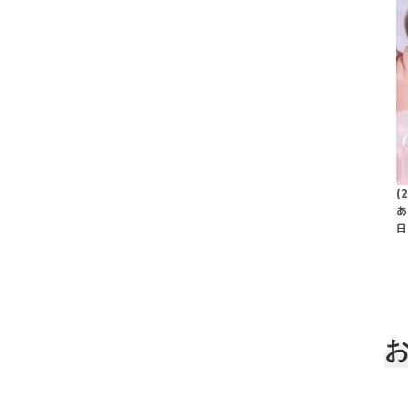
(
あ
日