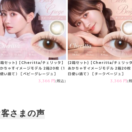
2箱セット)【Cheritta/チェリッタ】
(2箱セット)【Cheritta/チェリッ
かちゃすイメージモデル 2箱20枚（1
あかちゃすイメージモデル 2箱20枚
使い捨て）［ベビーグレージュ］
日使い捨て）［チークベージュ］
3,366 円
(税込)
3,366 円
(
お客さまの声