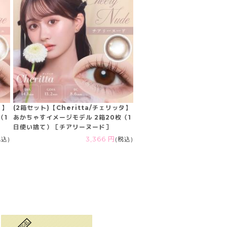
タ】
(2箱セット)【Cheritta/チェリッタ】
（1
あかちゃすイメージモデル 2箱20枚（1
日使い捨て）［チアリーヌード］
税込)
3,366 円
(税込)