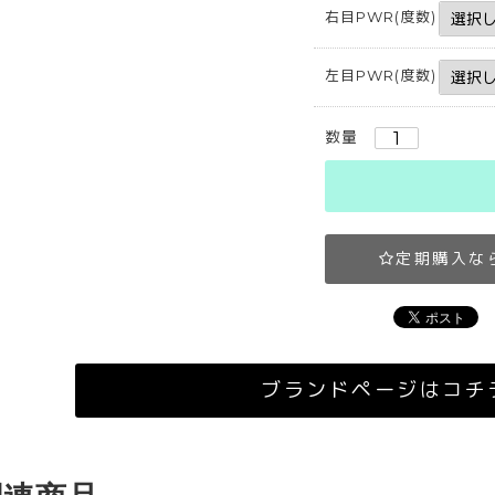
右目PWR(度数)
左目PWR(度数)
数量
定期購入な
ブランドページはコチ