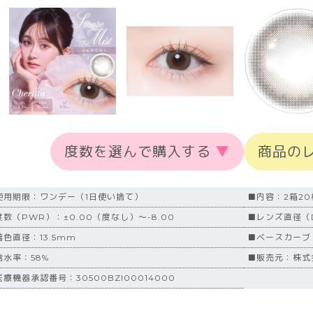
度数を選んで購入する
▼
商品の
使用期限：ワンデー（1日使い捨て）
■内容：2箱2
度数（PWR）：±0.00（度なし）～-8.00
■レンズ直径（D
着色直径：13.5mm
■ベースカーブ（
含水率：58%
■販売元：株式会
療機器承認番号：30500BZI00014000