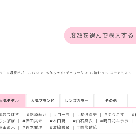
度数を選んで購入する
ラコン通販ビガールTOP
あかちゃす×チェリッタ
(2箱セット)スモアミスト
人気モデル
人気ブランド
レンズカラー
その他
益若つばさ
#
指原莉乃
#
ローラ
#
渡辺直美
#
ゆうこす
#
ちぃぽぽ
#
倖田來未
#
本田翼
#
白石麻衣
#
明日花キララ
倖田來未
#
鈴木愛理
#
宮脇咲良
#
実熊瑠琉