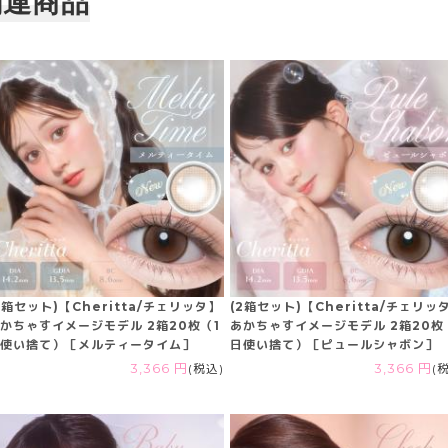
関連商品
2箱セット)【Cheritta/チェリッタ】
(2箱セット)【Cheritta/チェリッ
かちゃすイメージモデル 2箱20枚（1
あかちゃすイメージモデル 2箱20枚
使い捨て）［メルティータイム］
日使い捨て）［ピュールシャボン］
3,366 円
(税込)
3,366 円
(