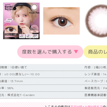
度数を選んで購入する
▼
商品の
用期限：1日使い捨て
内容：2箱20枚
：±0.00(度なし)～-10.00
レンズ直径：14
色直径：13.7mm
ベースカーブ：8
水率：58%
製造販売元：Pega
元：株式会社T-Garden
医療機器承認番号：
＼こちらの商品は
平日9時+土曜9時まで
の