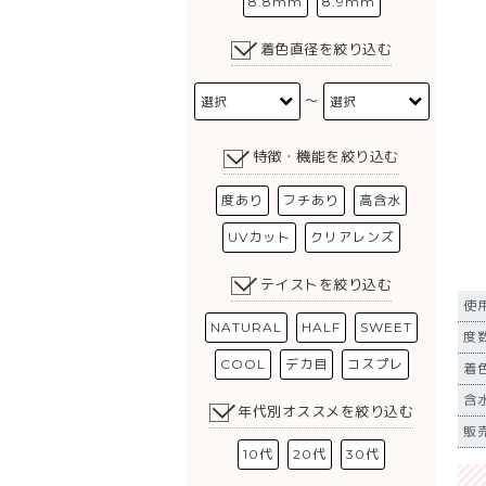
8.8mm
8.9mm
着色直径を絞り込む
〜
特徴・機能を絞り込む
度あり
フチあり
高含水
UVカット
クリアレンズ
テイストを絞り込む
使
NATURAL
HALF
SWEET
度数
COOL
デカ目
コスプレ
着
含
年代別オススメを絞り込む
販売
10代
20代
30代