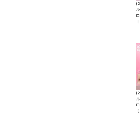
(
ル
ロ
［
(
ル
ロ
［