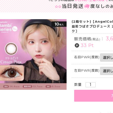
当日発送
度なし
の
(2箱セット)【Angel
益若つばさプロデュース 
ク］
3,
販売価格
：
(税込)
33 Pt
右目PWR(度数)
左目PWR(度数)
数量