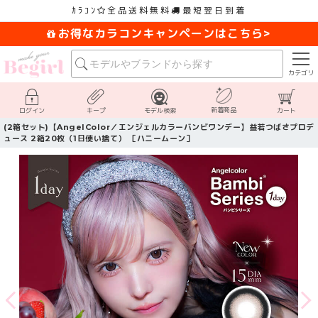
ｶﾗｺﾝ
全品送料無料
最短翌日到着
お得なカラコンキャンペーンはこちら>
カテゴリ
新着商品
ログイン
キープ
モデル検索
カート
(2箱セット)【AngelColor／エンジェルカラーバンビワンデー】益若つばさプロデ
ュース 2箱20枚（1日使い捨て） ［ハニームーン］