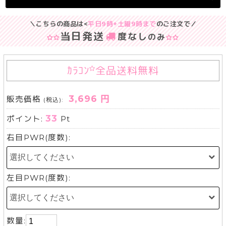
＼こちらの商品は<
平日9時+土曜9時まで
のご注文で／
当日発送
度なし
のみ
ｶﾗｺﾝ
全品送料無料
3,696 円
販売価格
(税込):
33
ポイント:
Pt
右目PWR(度数):
左目PWR(度数):
数量: