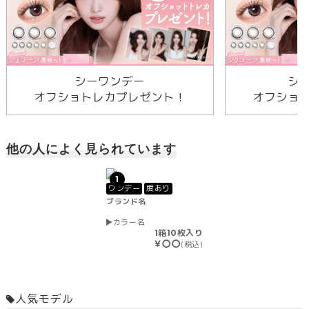
シーワンデー
シ
オフショトレカプレゼント！
オフショ
他の人によく見られています
1
ワンデー
度あり
ブランド名
カラー名
1箱10枚入り
￥〇〇
(税込)
人気モデル