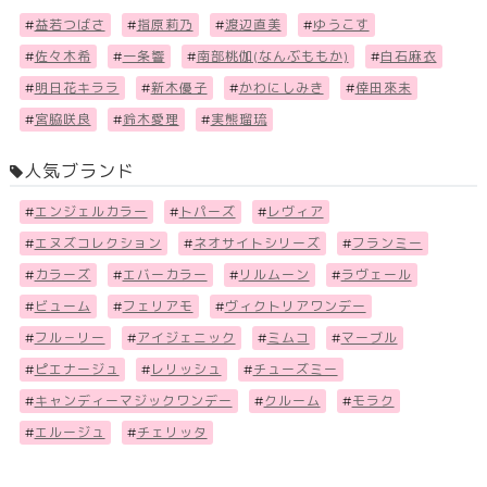
#
益若つばさ
#
指原莉乃
#
渡辺直美
#
ゆうこす
#
佐々木希
#
一条響
#
南部桃伽(なんぶももか)
#
白石麻衣
#
明日花キララ
#
新木優子
#
かわにしみき
#
倖田來未
#
宮脇咲良
#
鈴木愛理
#
実熊瑠琉
人気ブランド
#
エンジェルカラー
#
トパーズ
#
レヴィア
#
エヌズコレクション
#
ネオサイトシリーズ
#
フランミー
#
カラーズ
#
エバーカラー
#
リルムーン
#
ラヴェール
#
ビューム
#
フェリアモ
#
ヴィクトリアワンデー
#
フル－リー
#
アイジェニック
#
ミムコ
#
マーブル
#
ピエナージュ
#
レリッシュ
#
チューズミー
#
キャンディーマジックワンデー
#
クルーム
#
モラク
#
エルージュ
#
チェリッタ