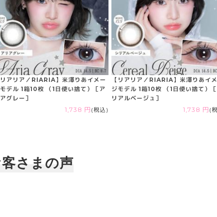
リアリア／RIARIA】米澤りあイメー
【リアリア／RIARIA】米澤りあイ
モデル 1箱10枚 （1日使い捨て）［ア
ジモデル 1箱10枚 （1日使い捨て）
アグレー］
リアルベージュ］
1,738 円
(税込)
1,738 円
(
お客さまの声