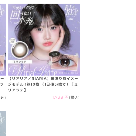
メー
【リアリア／RIARIA】米澤りあイメー
［フ
ジモデル 1箱10枚 （1日使い捨て）［ミ
リアラテ］
税込)
1,738 円
(税込)