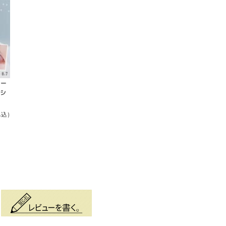
メー
［シ
税込)