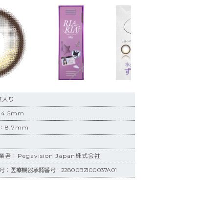
枚入り
4.5mm
：8.7mm
：Pegavision Japan株式会社
：医療機器承認番号：22800BZI00037A01