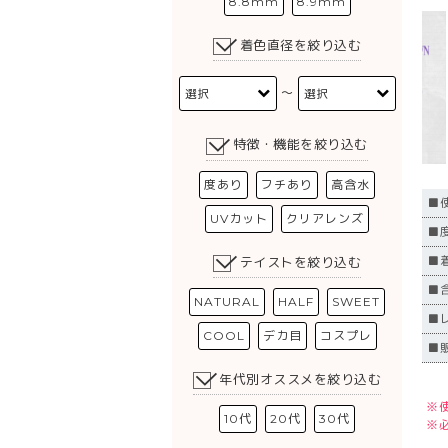
8.8mm
8.9mm
着色直径を絞り込む
〜
特徴・機能を絞り込む
度あり
フチあり
高含水
■
UVカット
クリアレンズ
■度
■
テイストを絞り込む
■
NATURAL
HALF
SWEET
■
COOL
デカ目
コスプレ
■
年代別オススメを絞り込む
※
10代
20代
30代
※