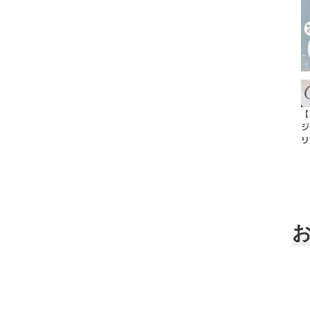
【
ジ
リ