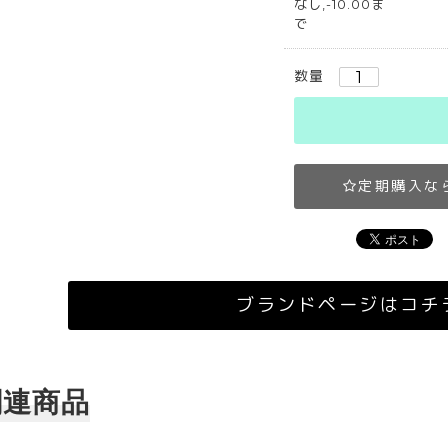
なし,-10.00ま
で
数量
定期購入な
ブランドページはコチ
関連商品