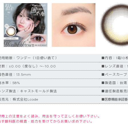
使用期限：ワンデー（1日使い捨て）
■内容：1箱10
数：±0.00（度なし）～-10.00
■レンズ直径：1
着色直径：13.5mm
■ベースカーブ
含水率：58%
■製造国：台湾
レンズ製法：キャストモールド製法
■選任製造販売業者
販売元：株式会社Lcode
■医療機器承認番号
使用上の注意をよく読み、用法を守って正しくお使い下さい。
必ず眼科医の検査・処方を受けてからお買い求め下さい。