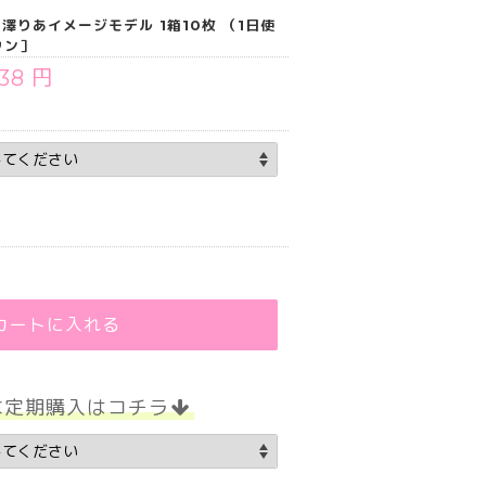
米澤りあイメージモデル 1箱10枚 （1日使
ウン］
738 円
.75
カートに入れる
な定期購入はコチラ
.75