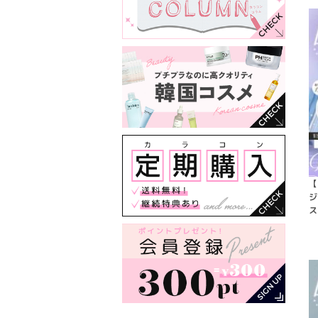
【
ジ
ス