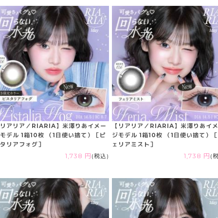
リアリア／RIARIA】米澤りあイメー
【リアリア／RIARIA】米澤りあイ
モデル 1箱10枚 （1日使い捨て）［ピ
ジモデル 1箱10枚 （1日使い捨て）
タリアフォグ］
ェリアミスト］
1,738 円
(税込)
1,738 円
(