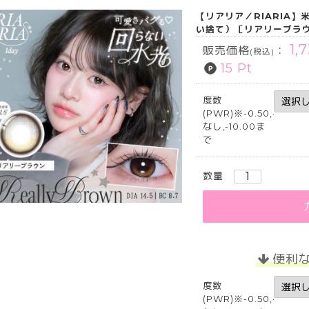
【リアリア／RIARIA】
い捨て）［リアリーブラ
1,
販売価格
：
(税込)
15 Pt
度数
(PWR)※-0.50,-5.25,-5
なし,-10.00ま
で
数量
便利
度数
(PWR)※-0.50,-5.25,-5