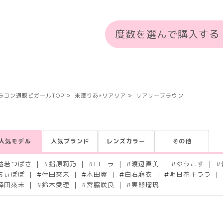
度数を選んで購入する
ラコン通販ビガールTOP
米澤りあ×リアリア
リアリーブラウン
人気モデル
人気ブランド
レンズカラー
その他
益若つばさ
#
指原莉乃
#
ローラ
#
渡辺直美
#
ゆうこす
#
ちぃぽぽ
#
倖田來未
#
本田翼
#
白石麻衣
#
明日花キララ
倖田來未
#
鈴木愛理
#
宮脇咲良
#
実熊瑠琉