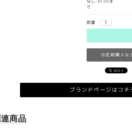
なし,-10.00ま
で
数量
定期購入な
ブランドページはコチ
関連商品