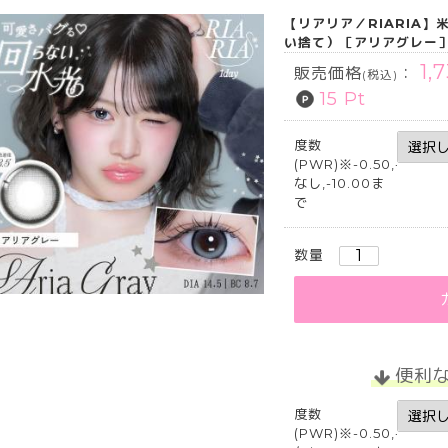
【リアリア／RIARIA】
い捨て）［アリアグレー
1,
販売価格
：
(税込)
15 Pt
度数
(PWR)※-0.50,-5.25,-5
なし,-10.00ま
で
数量
便利
度数
(PWR)※-0.50,-5.25,-5