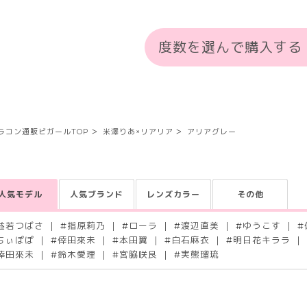
度数を選んで購入する
ラコン通販ビガールTOP
米澤りあ×リアリア
アリアグレー
人気モデル
人気ブランド
レンズカラー
その他
益若つばさ
#
指原莉乃
#
ローラ
#
渡辺直美
#
ゆうこす
#
ちぃぽぽ
#
倖田來未
#
本田翼
#
白石麻衣
#
明日花キララ
倖田來未
#
鈴木愛理
#
宮脇咲良
#
実熊瑠琉