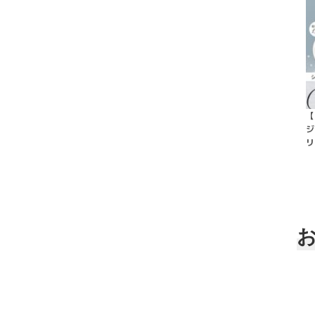
【
ジ
リ