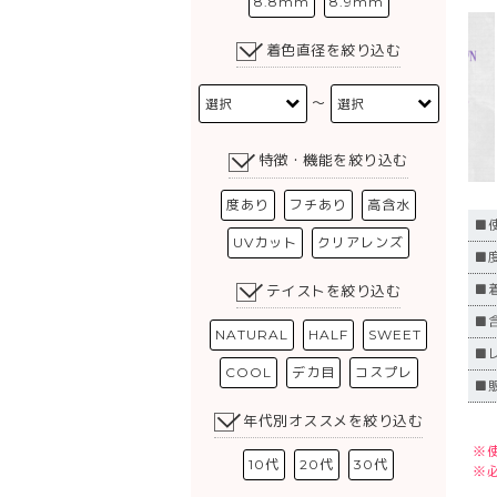
8.8mm
8.9mm
着色直径を絞り込む
〜
特徴・機能を絞り込む
度あり
フチあり
高含水
■
UVカット
クリアレンズ
■度
■
テイストを絞り込む
■
NATURAL
HALF
SWEET
■
COOL
デカ目
コスプレ
■
年代別オススメを絞り込む
※
10代
20代
30代
※