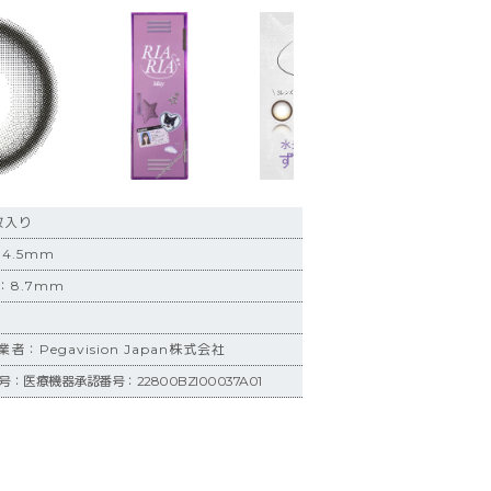
枚入り
4.5mm
：8.7mm
：Pegavision Japan株式会社
：医療機器承認番号：22800BZI00037A01