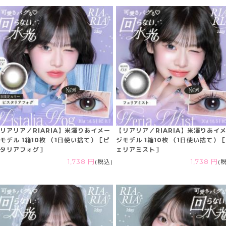
リアリア／RIARIA】米澤りあイメー
【リアリア／RIARIA】米澤りあイ
モデル 1箱10枚 （1日使い捨て）［ピ
ジモデル 1箱10枚 （1日使い捨て）
タリアフォグ］
ェリアミスト］
1,738 円
(税込)
1,738 円
(