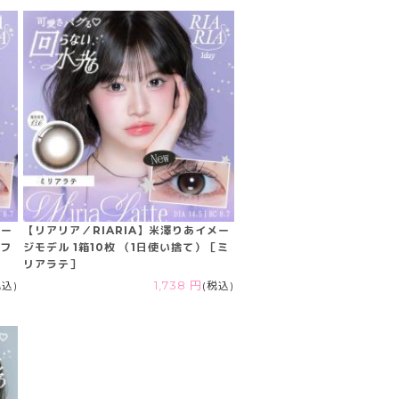
メー
【リアリア／RIARIA】米澤りあイメー
［フ
ジモデル 1箱10枚 （1日使い捨て）［ミ
リアラテ］
税込)
1,738 円
(税込)