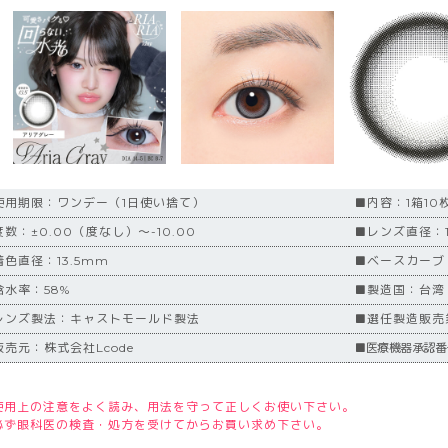
使用期限：ワンデー（1日使い捨て）
■内容：1箱10
数：±0.00（度なし）～-10.00
■レンズ直径：1
着色直径：13.5mm
■ベースカーブ
含水率：58%
■製造国：台湾
レンズ製法：キャストモールド製法
■選任製造販売業者
販売元：株式会社Lcode
■医療機器承認番号
使用上の注意をよく読み、用法を守って正しくお使い下さい。
必ず眼科医の検査・処方を受けてからお買い求め下さい。