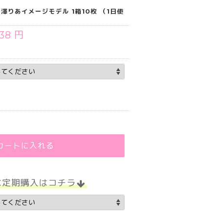
米澤りあイメージモデル 1箱10枚 （1日使
］
738 円
.75
カートに入れる
な定期購入はコチラ
.75