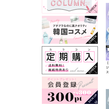
【
ジ
ス