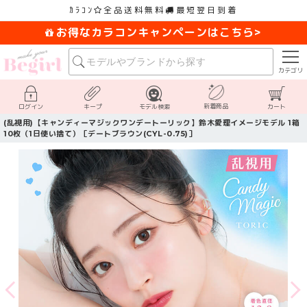
ｶﾗｺﾝ
全品送料無料
最短翌日到着
お得なカラコンキャンペーンはこちら>
カテゴリ
新着商品
ログイン
キープ
モデル検索
カート
(乱視用)【キャンディーマジックワンデートーリック】鈴木愛理イメージモデル 1箱
10枚（1日使い捨て）［デートブラウン(CYL-0.75)］