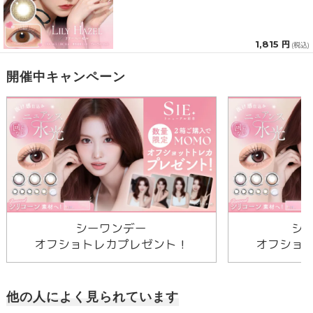
1,815 円
(税込)
開催中キャンペーン
シーワンデー
シ
オフショトレカプレゼント！
オフショ
他の人によく見られています