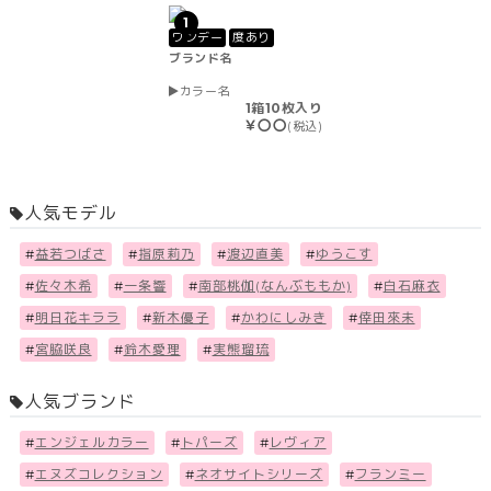
1
ワンデー
度あり
ブランド名
カラー名
1箱10枚入り
￥〇〇
(税込)
人気モデル
#
益若つばさ
#
指原莉乃
#
渡辺直美
#
ゆうこす
#
佐々木希
#
一条響
#
南部桃伽(なんぶももか)
#
白石麻衣
#
明日花キララ
#
新木優子
#
かわにしみき
#
倖田來未
#
宮脇咲良
#
鈴木愛理
#
実熊瑠琉
人気ブランド
#
エンジェルカラー
#
トパーズ
#
レヴィア
#
エヌズコレクション
#
ネオサイトシリーズ
#
フランミー