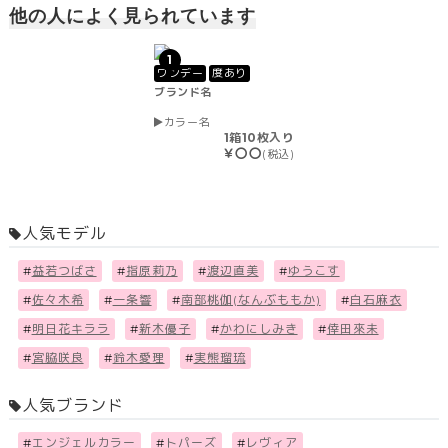
他の人によく見られています
1
ワンデー
度あり
ブランド名
カラー名
1箱10枚入り
￥〇〇
(税込)
人気モデル
#
益若つばさ
#
指原莉乃
#
渡辺直美
#
ゆうこす
#
佐々木希
#
一条響
#
南部桃伽(なんぶももか)
#
白石麻衣
#
明日花キララ
#
新木優子
#
かわにしみき
#
倖田來未
#
宮脇咲良
#
鈴木愛理
#
実熊瑠琉
人気ブランド
#
エンジェルカラー
#
トパーズ
#
レヴィア