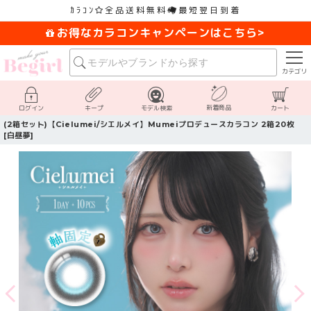
ｶﾗｺﾝ
全品送料無料
最短翌日到着
お得なカラコンキャンペーンはこちら>
カテゴリ
新着商品
ログイン
キープ
モデル検索
カート
(2箱セット)【Cielumei/シエルメイ】Mumeiプロデュースカラコン 2箱20枚
[白昼夢]