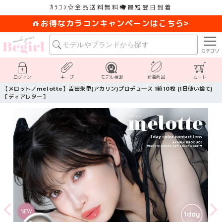
ｶﾗｺﾝ
全品送料無料
最短翌日到着
お得なカラコンキャンペーンはこちら>
カテゴリ
新着商品
ログイン
キープ
モデル検索
カート
【メロット／melotte】吉田朱里(アカリン)プロデュ―ス 1箱10枚 (1日使い捨て)
［ディアレター］