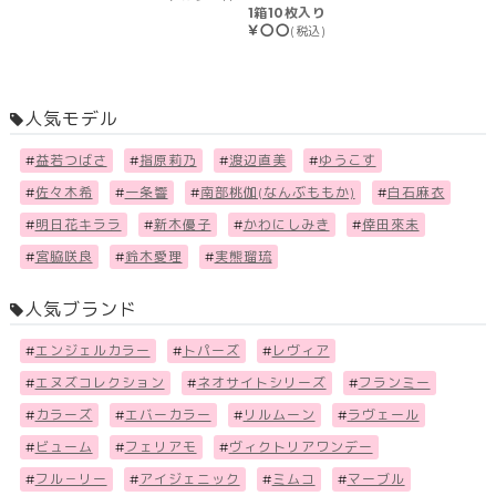
1箱10枚入り
￥〇〇
(税込)
人気モデル
#
益若つばさ
#
指原莉乃
#
渡辺直美
#
ゆうこす
#
佐々木希
#
一条響
#
南部桃伽(なんぶももか)
#
白石麻衣
#
明日花キララ
#
新木優子
#
かわにしみき
#
倖田來未
#
宮脇咲良
#
鈴木愛理
#
実熊瑠琉
人気ブランド
#
エンジェルカラー
#
トパーズ
#
レヴィア
#
エヌズコレクション
#
ネオサイトシリーズ
#
フランミー
#
カラーズ
#
エバーカラー
#
リルムーン
#
ラヴェール
#
ビューム
#
フェリアモ
#
ヴィクトリアワンデー
#
フル－リー
#
アイジェニック
#
ミムコ
#
マーブル