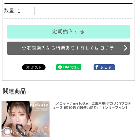
数量:
定期購入する
定期購入なら特典あり！詳しくはコチラ
関連商品
【メロット／melotte】吉田朱里(アカリン)プロデ
ュ―ス 1箱10枚 (1日使い捨て)［オンリーマイン］