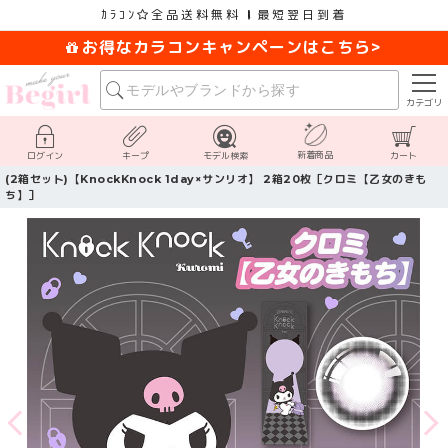
ｶﾗｺﾝ
全品送料無料
最短翌日到着
お得なカラコンキャンペーンはこちら>
カテゴリ
新着商品
ログイン
キープ
モデル検索
カート
(2箱セット)【KnockKnock 1day×サンリオ】 2箱20枚［クロミ【乙女のきも
ち】］