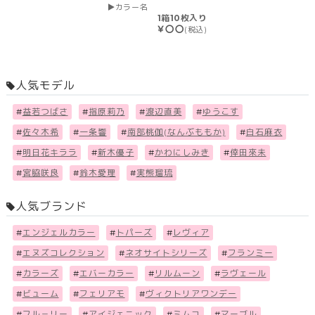
カラー名
1箱10枚入り
￥〇〇
(税込)
人気モデル
#
益若つばさ
#
指原莉乃
#
渡辺直美
#
ゆうこす
#
佐々木希
#
一条響
#
南部桃伽(なんぶももか)
#
白石麻衣
#
明日花キララ
#
新木優子
#
かわにしみき
#
倖田來未
#
宮脇咲良
#
鈴木愛理
#
実熊瑠琉
人気ブランド
#
エンジェルカラー
#
トパーズ
#
レヴィア
#
エヌズコレクション
#
ネオサイトシリーズ
#
フランミー
#
カラーズ
#
エバーカラー
#
リルムーン
#
ラヴェール
#
ビューム
#
フェリアモ
#
ヴィクトリアワンデー
#
フル－リー
#
アイジェニック
#
ミムコ
#
マーブル