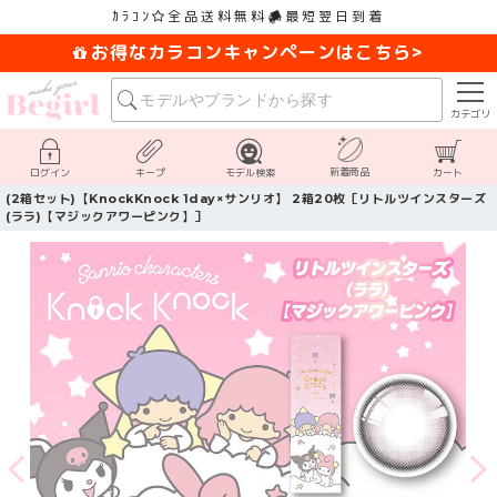
ｶﾗｺﾝ
全品送料無料
最短翌日到着
お得なカラコンキャンペーンはこちら>
カテゴリ
新着商品
ログイン
キープ
モデル検索
カート
(2箱セット)【KnockKnock 1day×サンリオ】 2箱20枚［リトルツインスターズ
(ララ)【マジックアワーピンク】］