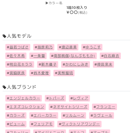
カラー名
1箱10枚入り
￥〇〇
(税込)
人気モデル
#
益若つばさ
#
指原莉乃
#
渡辺直美
#
ゆうこす
#
佐々木希
#
一条響
#
南部桃伽(なんぶももか)
#
白石麻衣
#
明日花キララ
#
新木優子
#
かわにしみき
#
倖田來未
#
宮脇咲良
#
鈴木愛理
#
実熊瑠琉
人気ブランド
#
エンジェルカラー
#
トパーズ
#
レヴィア
#
エヌズコレクション
#
ネオサイトシリーズ
#
フランミー
#
カラーズ
#
エバーカラー
#
リルムーン
#
ラヴェール
#
ビューム
#
フェリアモ
#
ヴィクトリアワンデー
#
フル－リー
#
アイジェニック
#
ミムコ
#
マーブル