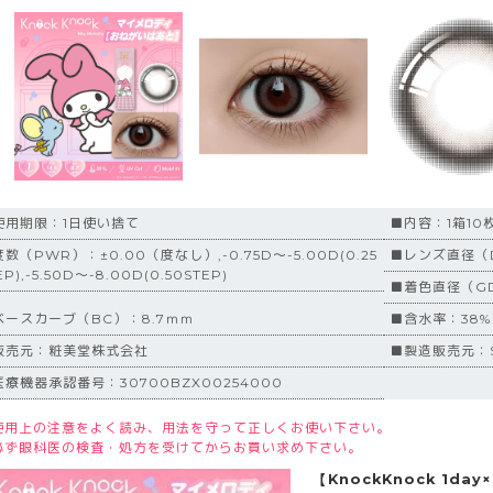
使用期限：1日使い捨て
■内容：1箱10
数（PWR）：±0.00（度なし）,-0.75D～-5.00D(0.25
■レンズ直径（D
EP),-5.50D～-8.00D(0.50STEP)
■着色直径（GD
ベースカーブ（BC）：8.7ｍｍ
■含水率：38%
販売元：粧美堂株式会社
■製造販売元：S
医療機器承認番号：30700BZX00254000
使用上の注意をよく読み、用法を守って正しくお使い下さい。
必ず眼科医の検査・処方を受けてからお買い求め下さい。
【KnockKnock 1d