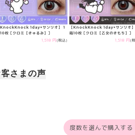
KnockKnock 1day×サンリオ】 1
【KnockKnock 1day×サンリオ】
10枚［クロミ【きゅるみ】］
箱10枚［クロミ【乙女のきもち】］
1,518 円
(税込)
1,518 円
(
お客さまの声
度数を選んで購入する