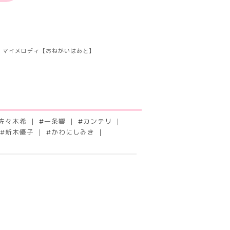
マイメロディ【おねがいはあと】
佐々木希
#
一条響
#
カンテリ
#
新木優子
#
かわにしみき