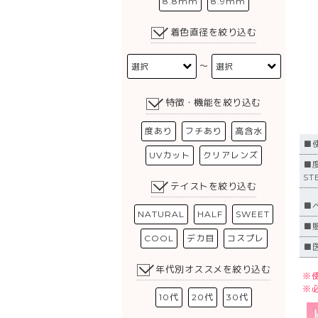
8.8mm
8.9mm
着色直径を絞り込む
〜
特徴・機能を絞り込む
度あり
フチあり
高含水
■
UVカット
クリアレンズ
■度
ST
テイストを絞り込む
■
NATURAL
HALF
SWEET
■
COOL
デカ目
コスプレ
■
年代別オススメを絞り込む
※
※
10代
20代
30代