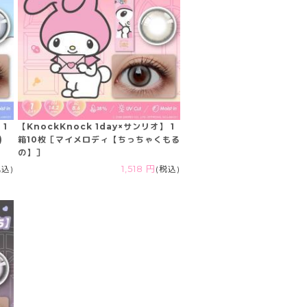
 1
【KnockKnock 1day×サンリオ】 1
)
箱10枚［マイメロディ【ちっちゃくもる
の】］
税込)
1,518 円
(税込)