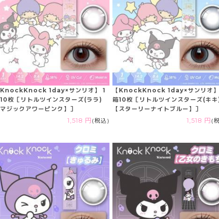
KnockKnock 1day×サンリオ】 1
【KnockKnock 1day×サンリオ】
10枚［リトルツインスターズ(ララ)
箱10枚［リトルツインスターズ(キキ
マジックアワーピンク】］
【スターリーナイトブルー】］
1,518 円
(税込)
1,518 円
(