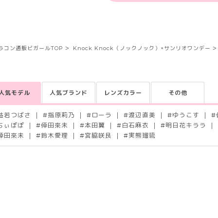
ラコン通販ビガールTOP
Knock Knock（ノックノック）×サンリオワンデー
人気モデル
人気ブランド
レンズカラー
その他
益若つばさ
#
指原莉乃
#
ローラ
#
渡辺直美
#
ゆうこす
#
ちぃぽぽ
#
倖田來未
#
本田翼
#
白石麻衣
#
明日花キララ
倖田來未
#
鈴木愛理
#
宮脇咲良
#
実熊瑠琉