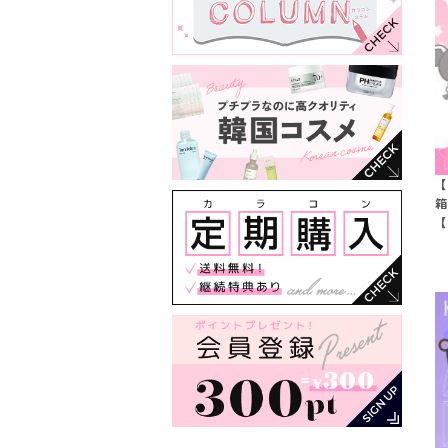
【
箱
【