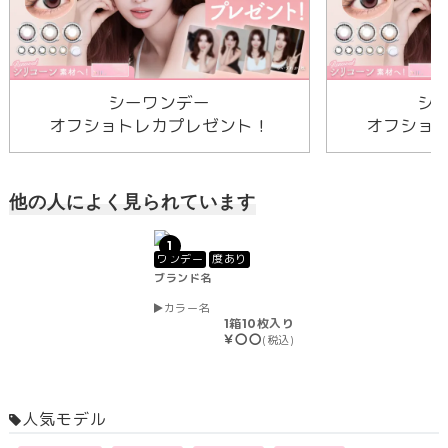
シーワンデー
シ
オフショトレカプレゼント！
オフショ
他の人によく見られています
1
ワンデー
度あり
ブランド名
カラー名
1箱10枚入り
￥〇〇
(税込)
人気モデル