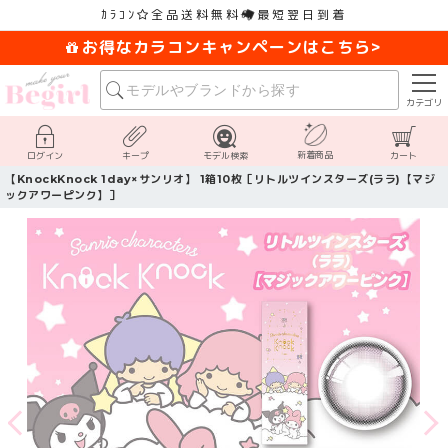
ｶﾗｺﾝ
全品送料無料
最短翌日到着
お得なカラコンキャンペーンはこちら>
カテゴリ
新着商品
ログイン
キープ
モデル検索
カート
【KnockKnock 1day×サンリオ】 1箱10枚［リトルツインスターズ(ララ)【マジ
ックアワーピンク】］