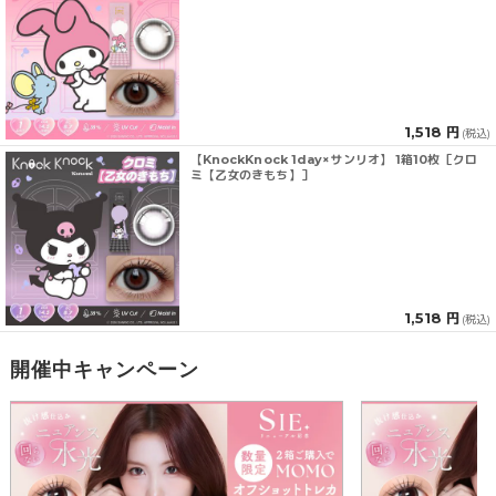
1,518 円
(税込)
【KnockKnock 1day×サンリオ】 1箱10枚［クロ
ミ【乙女のきもち】］
1,518 円
(税込)
開催中キャンペーン