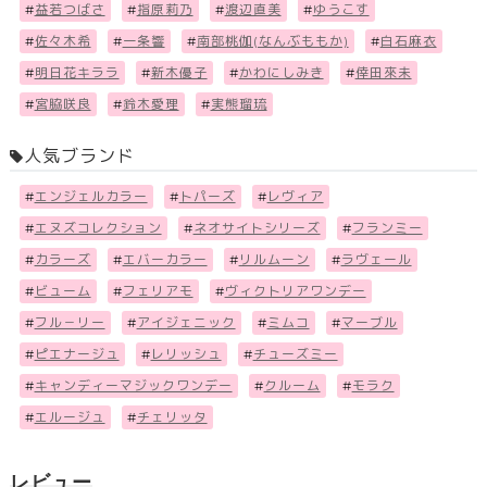
#
益若つばさ
#
指原莉乃
#
渡辺直美
#
ゆうこす
#
佐々木希
#
一条響
#
南部桃伽(なんぶももか)
#
白石麻衣
#
明日花キララ
#
新木優子
#
かわにしみき
#
倖田來未
#
宮脇咲良
#
鈴木愛理
#
実熊瑠琉
人気ブランド
#
エンジェルカラー
#
トパーズ
#
レヴィア
#
エヌズコレクション
#
ネオサイトシリーズ
#
フランミー
#
カラーズ
#
エバーカラー
#
リルムーン
#
ラヴェール
#
ビューム
#
フェリアモ
#
ヴィクトリアワンデー
#
フル－リー
#
アイジェニック
#
ミムコ
#
マーブル
#
ピエナージュ
#
レリッシュ
#
チューズミー
#
キャンディーマジックワンデー
#
クルーム
#
モラク
#
エルージュ
#
チェリッタ
レビュー