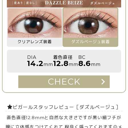
クリアレンズ装着
ダズルベージュ装着
DIA
着色直径
BC
14.2
12.8
8.6
mm
mm
mm
CHECK
ビガールスタッフレビュー［ダズルベージュ］
直色直径12.8mmと自然な大きさですが黒い細フチが
瞳に立体感をつけてくれて 程良く盛ってくれます◎メ