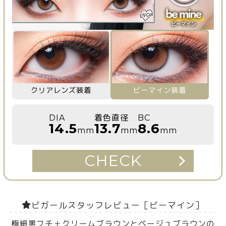
クリアレンズ装着
ビーマイン装着
DIA
着色直径
BC
14.5
13.7
8.6
mm
mm
mm
CHECK
ビガールスタッフレビュー［ビーマイン］
極細黒フチ＋クリームブラウンとベージュブラウンの