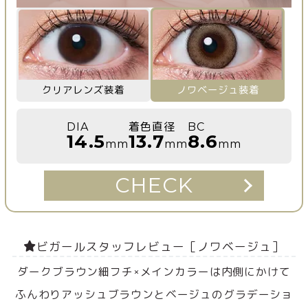
クリアレンズ装着
ノワベージュ装着
DIA
着色直径
BC
14.5
13.7
8.6
mm
mm
mm
CHECK
ビガールスタッフレビュー［ノワベージュ］
ダークブラウン細フチ×メインカラーは内側にかけて
ふんわりアッシュブラウンとベージュのグラデーショ