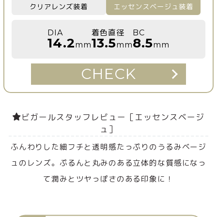
クリアレンズ装着
エッセンスベージュ装着
DIA
着色直径
BC
14.2
13.5
8.5
mm
mm
mm
CHECK
ビガールスタッフレビュー［エッセンスベージ
ュ］
ふんわりした細フチと透明感たっぷりのうるみベージ
ュのレンズ。ぷるんと丸みのある立体的な質感になっ
て潤みとツヤっぽさのある印象に！