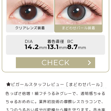
クリアレンズ装着
まどわせパール装着
DIA
着色直径
BC
14.2
13.1
8.7
mm
mm
mm
CHECK
ビガールスタッフレビュー［まどわせパール］
色っぽさ倍増！細フチうるみグレーで、透明感ちゅる
ちゅるおめめに。業界初技術の摩擦レスカラコンで、
３つのうるおい成分が乾燥から瞳を守ります。含水率