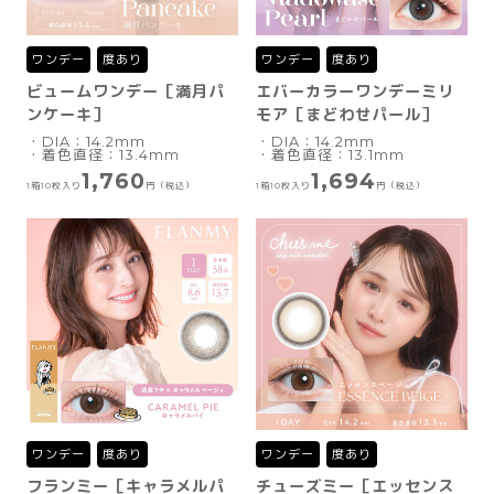
ワンデー
度あり
ワンデー
度あり
ビュームワンデー［満月パ
エバーカラーワンデーミリ
ンケーキ］
モア［まどわせパール］
・DIA：14.2mm
・DIA：14.2mm
・着色直径：13.4mm
・着色直径：13.1mm
1,760
1,694
1箱10枚入り
円（税込）
1箱10枚入り
円（税込）
ワンデー
度あり
ワンデー
度あり
フランミー［キャラメルパ
チューズミー［エッセンス