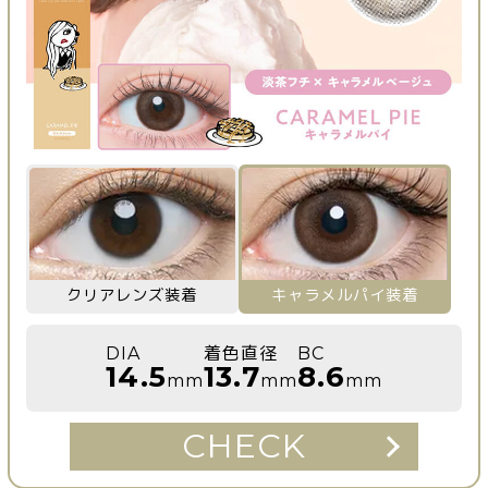
クリアレンズ装着
キャラメルパイ装着
DIA
着色直径
BC
14.5
13.7
8.6
mm
mm
mm
CHECK