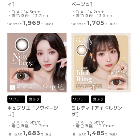
イ］
ベージュ］
・DIA：14.5mm
・DIA：14.2mm
・着色直径：13.7mm
・着色直径：13.5mm
1,969
1,705
1箱10枚入り
円（税込）
1箱10枚入り
円（税込）
ワンデー
度あり
ワンデー
度あり
キュプリエ［ノワベージ
ミレディ［アイドルリン
ュ］
グ］
・DIA：14.5mm
・DIA：14.5mm
・着色直径：13.7mm
・着色直径：13.8mm
1,683
1,485
1箱10枚入り
円（税込）
1箱10枚入り
円（税込）