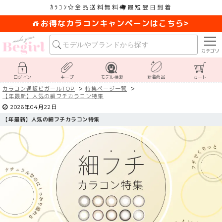
ｶﾗｺﾝ
全品送料無料
最短翌日到着
お得なカラコンキャンペーンはこちら>
カテゴリ
新着商品
ログイン
キープ
モデル検索
カート
カラコン通販ビガールTOP
特集ページ一覧
【
年最新】人気の細フチカラコン特集
2026年04月22日
【
年最新】人気の細フチカラコン特集