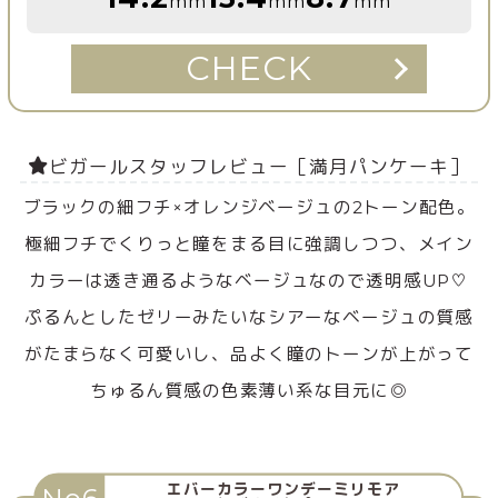
mm
mm
mm
CHECK
ビガールスタッフレビュー［満月パンケーキ］
ブラックの細フチ×オレンジベージュの2トーン配色。
極細フチでくりっと瞳をまる目に強調しつつ、メイン
カラーは透き通るようなベージュなので透明感UP♡
ぷるんとしたゼリーみたいなシアーなベージュの質感
がたまらなく可愛いし、品よく瞳のトーンが上がって
ちゅるん質感の色素薄い系な目元に◎
エバーカラーワンデーミリモア
No6