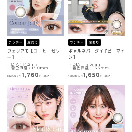
ワンデー
度あり
ワンデー
度あり
フェリアモ［コーヒーゼリ
ギャルネバーダイ [ビーマイ
ー］
ン］
・DIA：14.2mm
・DIA：14.5mm
・着色直径：13.0mm
・着色直径：13.7mm
1,760
1,650
1箱10枚入り
円（税込）
1箱10枚入り
円（税込）