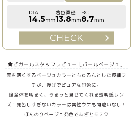
DIA
着色直径
BC
14.5
13.8
8.7
mm
mm
mm
CHECK
ビガールスタッフレビュー［パールベージュ］
素を薄くするベージュカラーとちゅるんとした極細フ
チが、儚げでピュアな印象に。
瞳全体を明るく、うるっと見せてくれる透明感レン
ズ！発色しすぎないカラーは異性ウケも間違いなし！
ほんのりベージュ発色であざとモテ♡