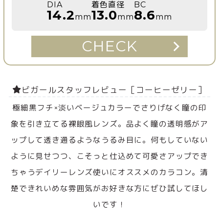
DIA
着色直径
BC
14.2
13.0
8.6
mm
mm
mm
CHECK
ビガールスタッフレビュー［コーヒーゼリー］
極細黒フチ×淡いベージュカラーでさりげなく瞳の印
象を引き立てる裸眼風レンズ。品よく瞳の透明感がア
ップして透き通るようなうるみ目に。何もしていない
ように見せつつ、こそっと仕込めて可愛さアップでき
ちゃうデイリーレンズ使いにオススメのカラコン。清
楚できれいめな雰囲気がお好きな方にぜひ試してほし
いです！