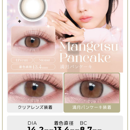
クリアレンズ装着
満月パンケーキ装着
DIA
着色直径
BC
14.2
13.4
8.7