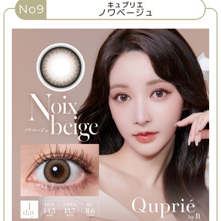
キュプリエ
No9
ノワベージュ