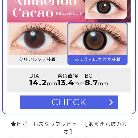
クリアレンズ装着
あまえんぼカカオ装着
DIA
着色直径
BC
14.2
13.4
8.7
mm
mm
mm
CHECK
ビガールスタッフレビュー［あまえんぼカカ
オ］