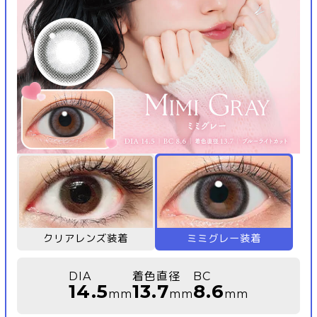
クリアレンズ装着
ミミグレー装着
DIA
着色直径
BC
14.5
13.7
8.6
mm
mm
mm