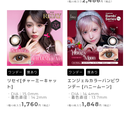
2,486
1箱20枚入り
円（税込）
ワンデー
度あり
ワンデー
度あり
リセイ[チャーミーキャッ
エンジェルカラーバンビワ
ト]
ンデー [ハニームーン]
・DIA：15.0mm
・DIA：14.4mm
・着色直径：14.2mm
・着色直径：13.7mm
1,760
1,848
1箱10枚入り
円（税込）
1箱10枚入り
円（税込）