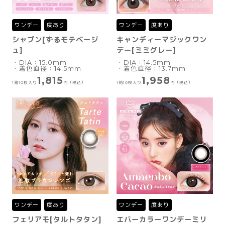
ワンデー
度あり
ワンデー
度あり
シャプン[ずるモテベージ
キャンディーマジックワン
ュ]
デー[ミミグレー]
・DIA：15.0mm
・DIA：14.5mm
・着色直径：14.5mm
・着色直径：13.7mm
1,815
1,958
1箱10枚入り
円（税込）
1箱10枚入り
円（税込）
ワンデー
度あり
ワンデー
度あり
フェリアモ[タルトタタン]
エバーカラーワンデーミリ