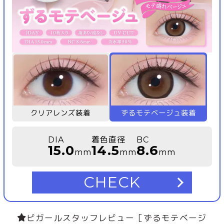
クリアレンズ装着
ずるモテベージュ装着
DIA
着色直径
BC
15.0
14.5
8.6
mm
mm
mm
CHECK
ビガールスタッフレビュー［ずるモテベージ