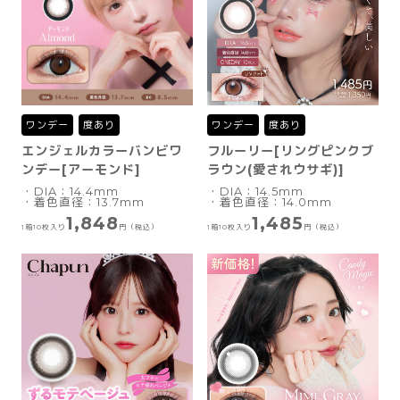
ワンデー
度あり
ワンデー
度あり
エンジェルカラーバンビワ
フルーリー[リングピンクブ
ンデー[アーモンド]
ラウン(愛されウサギ)]
・DIA：14.4mm
・DIA：14.5mm
・着色直径：13.7mm
・着色直径：14.0mm
1,848
1,485
1箱10枚入り
円（税込）
1箱10枚入り
円（税込）