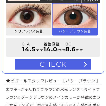
クリアレンズ装着
バターブラウン装着
DIA
着色直径
BC
14.5
14.0
8.6
mm
mm
mm
CHECK
ビガールスタッフレビュー［バターブラウン］
太フチ×じゅんわりブラウンの水光レンズ！ライトブ
ラウンとダークブラウンのメインカラーが特徴の太フ
チ水光レンズで、奥行きを感じるちゅるん感が可愛い