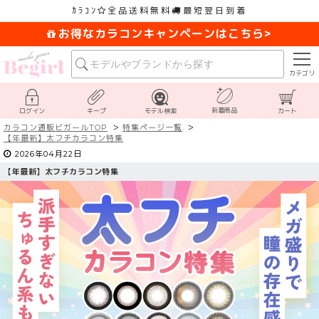
ｶﾗｺﾝ
全品送料無料
最短翌日到着
お得なカラコンキャンペーンはこちら>
カテゴリ
新着商品
ログイン
キープ
モデル検索
カート
カラコン通販ビガールTOP
特集ページ一覧
【
年最新】太フチカラコン特集
2026年04月22日
【
年最新】太フチカラコン特集