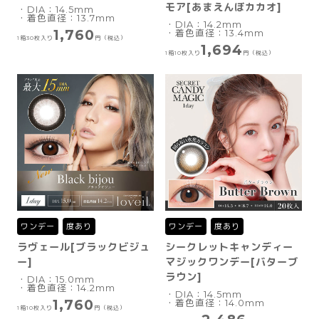
モア[あまえんぼカカオ]
・DIA：14.5mm
・着色直径：13.7mm
・DIA：14.2mm
1,760
・着色直径：13.4mm
1箱30枚入り
円（税込）
1,694
1箱10枚入り
円（税込）
ワンデー
度あり
ワンデー
度あり
ラヴェール[ブラックビジュ
シークレットキャンディー
ー]
マジックワンデー[バターブ
ラウン]
・DIA：15.0mm
・着色直径：14.2mm
・DIA：14.5mm
1,760
・着色直径：14.0mm
1箱10枚入り
円（税込）