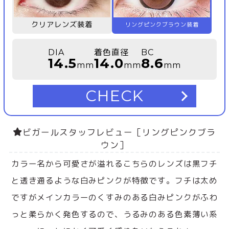
クリアレンズ装着
リングピンクブラウン装着
DIA
着色直径
BC
14.5
14.0
8.6
mm
mm
mm
CHECK
ビガールスタッフレビュー［リングピンクブラ
ウン］
カラー名から可愛さが溢れるこちらのレンズは黒フチ
と透き通るような白みピンクが特徴です。フチは太め
ですがメインカラーのくすみのある白みピンクがふわ
っと柔らかく発色するので、うるみのある色素薄い系