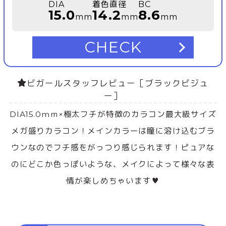
DIA
着色直径
BC
15.0
14.2
8.6
mm
mm
mm
CHECK
ビガールスタッフレビュー［ブラックビジュ
ー］
DIA15.0mｍ×極太フチが特徴のカラコン最大級サイズ
メガ盛りカラコン！メインカラーは瞳に溶け込むブラ
ウンなのでフチ感をがっつり感じられます！ピュアな
のにどこか色っぽいような、メイクによって様々な表
情が楽しめちゃいます♥