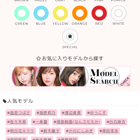
BROWN
HAZEL
GRAY
BLACK
PINK
PURPLE
GREEN
BLUE
YELLOW
ORANGE
RED
WHITE
SPECIAL
お気に入りモデルから探す
人気モデル
#
益若つばさ
#
指原莉乃
#
渡辺直美
#
ゆうこす
#
佐々木希
#
一条響
#
南部桃伽(なんぶももか)
#
白石麻衣
#
明日花キララ
#
新木優子
#
かわにしみき
#
倖田來未
#
宮脇咲良
#
鈴木愛理
#
実熊瑠琉