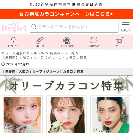
ｶﾗｺﾝ
全品送料無料
最短翌日到着
お得なカラコンキャンペーンはこちら>
カテゴリ
新着商品
ログイン
キープ
モデル検索
カート
カラコン通販ビガールTOP
特集ページ一覧
【
年最新】人気のオリーブ（グリーン）カラコン特集
2026年02月17日
【
年最新】人気のオリーブ（グリーン）カラコン特集