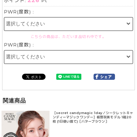
226
ポイント:
Pt
PWR(度数) :
こちらの商品は、ただいま品切れ中です。
PWR(度数) :
関連商品
【secret candymagic 1day／シークレットキャ
ンディーマジックワンデー】板野友美モデル 1箱20
枚 (1日使い捨て)［バターブラウン］