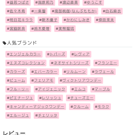
#
益若つばさ
#
指原莉乃
#
渡辺直美
#
ゆうこす
#
佐々木希
#
一条響
#
南部桃伽(なんぶももか)
#
白石麻衣
#
明日花キララ
#
新木優子
#
かわにしみき
#
倖田來未
#
宮脇咲良
#
鈴木愛理
#
実熊瑠琉
人気ブランド
#
エンジェルカラー
#
トパーズ
#
レヴィア
#
エヌズコレクション
#
ネオサイトシリーズ
#
フランミー
#
カラーズ
#
エバーカラー
#
リルムーン
#
ラヴェール
#
ビューム
#
フェリアモ
#
ヴィクトリアワンデー
#
フル－リー
#
アイジェニック
#
ミムコ
#
マーブル
#
ピエナージュ
#
レリッシュ
#
チューズミー
#
キャンディーマジックワンデー
#
クルーム
#
モラク
#
エルージュ
#
チェリッタ
レビュー