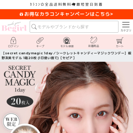
ｶﾗｺﾝ
全品送料無料
最短翌日到着
お得なカラコンキャンペーンはこちら>
カテゴリ
新着商品
ログイン
キープ
モデル検索
カート
【secret candymagic 1day／シークレットキャンディーマジックワンデー】板
野友美モデル 1箱20枚 (1日使い捨て)［セピア］