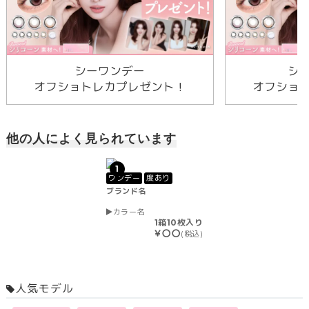
シーワンデー
シ
オフショトレカプレゼント！
オフショ
他の人によく見られています
1
ワンデー
度あり
ブランド名
カラー名
1箱10枚入り
￥〇〇
(税込)
人気モデル