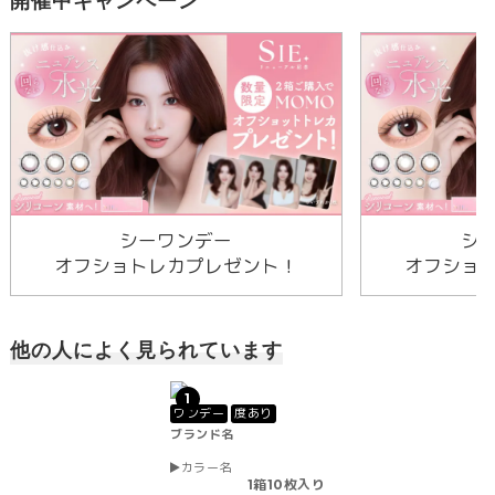
開催中キャンペーン
シーワンデー
シ
オフショトレカプレゼント！
オフショ
他の人によく見られています
1
ワンデー
度あり
ブランド名
カラー名
1箱10枚入り