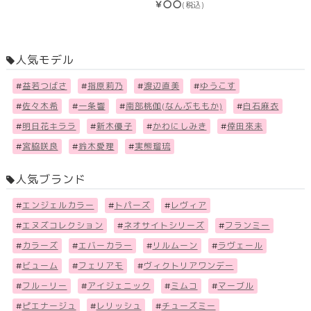
￥〇〇
(税込)
人気モデル
#
益若つばさ
#
指原莉乃
#
渡辺直美
#
ゆうこす
#
佐々木希
#
一条響
#
南部桃伽(なんぶももか)
#
白石麻衣
#
明日花キララ
#
新木優子
#
かわにしみき
#
倖田來未
#
宮脇咲良
#
鈴木愛理
#
実熊瑠琉
人気ブランド
#
エンジェルカラー
#
トパーズ
#
レヴィア
#
エヌズコレクション
#
ネオサイトシリーズ
#
フランミー
#
カラーズ
#
エバーカラー
#
リルムーン
#
ラヴェール
#
ビューム
#
フェリアモ
#
ヴィクトリアワンデー
#
フル－リー
#
アイジェニック
#
ミムコ
#
マーブル
#
ピエナージュ
#
レリッシュ
#
チューズミー