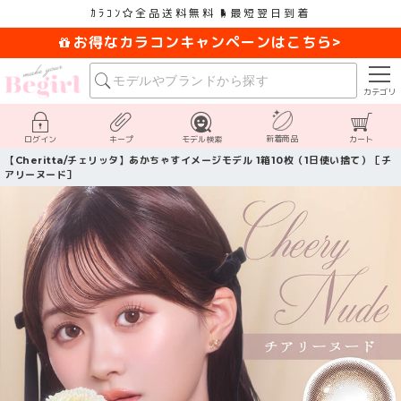
ｶﾗｺﾝ
全品送料無料
最短翌日到着
お得なカラコンキャンペーンはこちら>
カテゴリ
新着商品
ログイン
キープ
モデル検索
カート
【Cheritta/チェリッタ】あかちゃすイメージモデル 1箱10枚（1日使い捨て）［チ
アリーヌード］