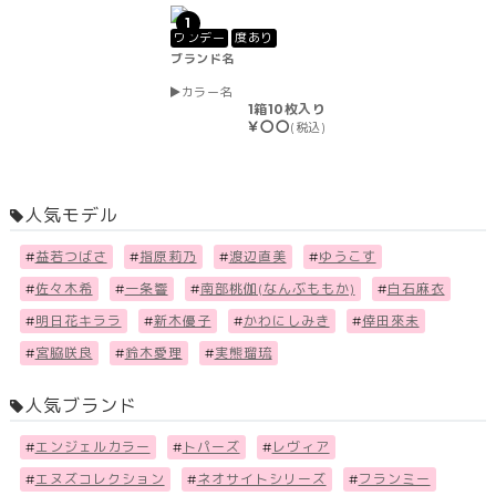
1
ワンデー
度あり
ブランド名
カラー名
1箱10枚入り
￥〇〇
(税込)
人気モデル
#
益若つばさ
#
指原莉乃
#
渡辺直美
#
ゆうこす
#
佐々木希
#
一条響
#
南部桃伽(なんぶももか)
#
白石麻衣
#
明日花キララ
#
新木優子
#
かわにしみき
#
倖田來未
#
宮脇咲良
#
鈴木愛理
#
実熊瑠琉
人気ブランド
#
エンジェルカラー
#
トパーズ
#
レヴィア
#
エヌズコレクション
#
ネオサイトシリーズ
#
フランミー