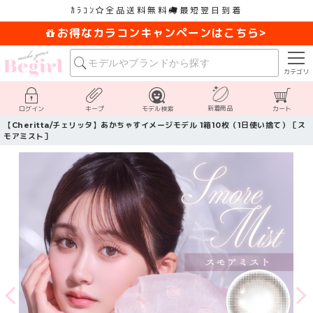
ｶﾗｺﾝ
全品送料無料
最短翌日到着
お得なカラコンキャンペーンはこちら>
カテゴリ
新着商品
ログイン
キープ
モデル検索
カート
【Cheritta/チェリッタ】あかちゃすイメージモデル 1箱10枚（1日使い捨て）［ス
モアミスト］