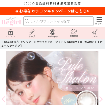
ｶﾗｺﾝ
全品送料無料
最短翌日到着
お得なカラコンキャンペーンはこちら>
カテゴリ
新着商品
ログイン
キープ
モデル検索
カート
【Cheritta/チェリッタ】あかちゃすイメージモデル 1箱10枚（1日使い捨て）［ピ
ュールシャボン］