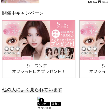
1,683 円
(税込)
開催中キャンペーン
シーワンデー
シ
オフショトレカプレゼント！
オフショ
他の人によく見られています
1
ワンデー
度あり
ブランド名