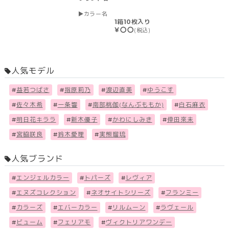
カラー名
1箱10枚入り
￥〇〇
(税込)
人気モデル
#
益若つばさ
#
指原莉乃
#
渡辺直美
#
ゆうこす
#
佐々木希
#
一条響
#
南部桃伽(なんぶももか)
#
白石麻衣
#
明日花キララ
#
新木優子
#
かわにしみき
#
倖田來未
#
宮脇咲良
#
鈴木愛理
#
実熊瑠琉
人気ブランド
#
エンジェルカラー
#
トパーズ
#
レヴィア
#
エヌズコレクション
#
ネオサイトシリーズ
#
フランミー
#
カラーズ
#
エバーカラー
#
リルムーン
#
ラヴェール
#
ビューム
#
フェリアモ
#
ヴィクトリアワンデー