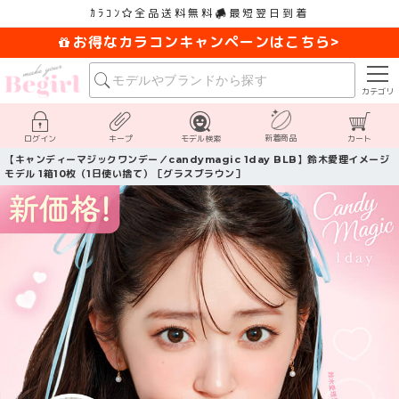
ｶﾗｺﾝ
全品送料無料
最短翌日到着
お得なカラコンキャンペーンはこちら>
カテゴリ
新着商品
ログイン
キープ
モデル検索
カート
【キャンディーマジックワンデー／candymagic 1day BLB】鈴木愛理イメージ
モデル 1箱10枚（1日使い捨て）［グラスブラウン］