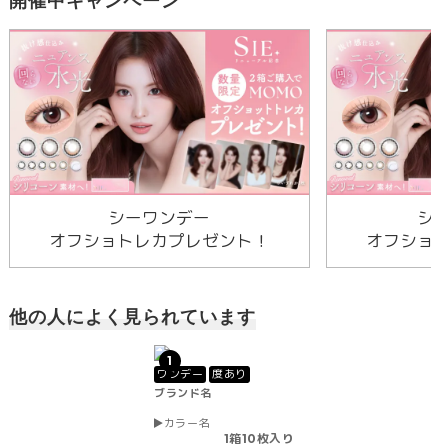
開催中キャンペーン
シーワンデー
シ
オフショトレカプレゼント！
オフショ
他の人によく見られています
1
ワンデー
度あり
ブランド名
カラー名
1箱10枚入り