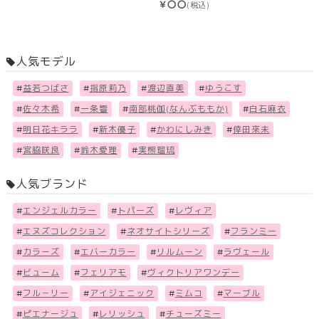
￥〇〇
(税込)
人気モデル
#
益若つばさ
#
指原莉乃
#
渡辺直美
#
ゆうこす
#
佐々木希
#
一条響
#
南部桃伽(なんぶももか)
#
白石麻衣
#
明日花キララ
#
新木優子
#
かわにしみき
#
倖田來未
#
宮脇咲良
#
鈴木愛理
#
実熊瑠琉
人気ブランド
#
エンジェルカラー
#
トパーズ
#
レヴィア
#
エヌズコレクション
#
ネオサイトシリーズ
#
フランミー
#
カラーズ
#
エバーカラー
#
リルムーン
#
ラヴェール
#
ビューム
#
フェリアモ
#
ヴィクトリアワンデー
#
フル－リー
#
アイジェニック
#
ミムコ
#
マーブル
#
ピエナージュ
#
レリッシュ
#
チューズミー