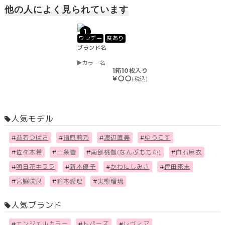
他の人によく見られています
1
ワンデー
度あり
ブランド名
カラー名
1箱10枚入り
￥〇〇
(税込)
人気モデル
#
益若つばさ
#
指原莉乃
#
渡辺直美
#
ゆうこす
#
佐々木希
#
一条響
#
南部桃伽(なんぶももか)
#
白石麻衣
#
明日花キララ
#
新木優子
#
かわにしみき
#
倖田來未
#
宮脇咲良
#
鈴木愛理
#
実熊瑠琉
人気ブランド
#
エンジェルカラー
#
トパーズ
#
レヴィア