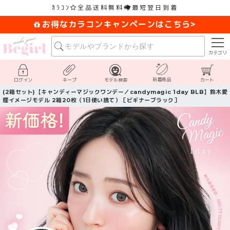
ｶﾗｺﾝ
全品送料無料
最短翌日到着
お得なカラコンキャンペーンはこちら>
カテゴリ
新着商品
ログイン
キープ
モデル検索
カート
(2箱セット)【キャンディーマジックワンデー／candymagic 1day BLB】鈴木愛
理イメージモデル 2箱20枚（1日使い捨て）［ビギナーブラック］