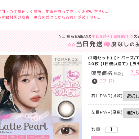
使用上の注意をよく読み、用法を守って正しくお使い下さい。
必ず眼科医の検査・処方を受けてからお買い求め下さい。
＼こちらの商品は
平日9時+土曜9時まで
の
当日発送
度なし
の
(2箱セット)【トパーズ/
20枚 (1日使い捨て)［
3,
販売価格
：
(税込)
32 Pt
右目PWR(度数)
左目PWR(度数)
数量