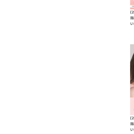
(
指
い
(
指
い