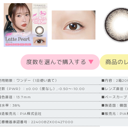
度数を選んで購入する
▼
商品の
使用期限：ワンデー（1日使い捨て）
■内容：2箱2
数（PWR）：±0.00（度なし）,-0.50～-10.00
■レンズ直径（D
着色直径：13.7ｍｍ
■ベースカーブ（
含水率：38%
■製造国：韓国
製造販売元：PIA株式会社
■販売元：PIA
医療機器承認番号：22400BZX00427000