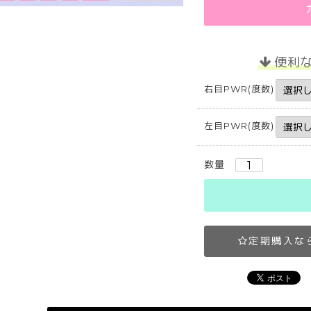
便利
右目PWR(度数)
左目PWR(度数)
数量
定期購入な