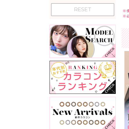
RESET
※
※