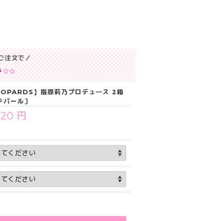
ご注文で／
み
TOPARDS】指原莉乃プロデュ―ス 2箱
ラテパール］
520 円