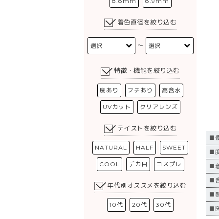
8.8mm
8.9mm
着色直径を絞り込む
〜
特徴・機能を絞り込む
度あり
フチあり
高含水
UVカット
クリアレンズ
テイストを絞り込む
■
NATURAL
HALF
SWEET
■度
COOL
デカ目
コスプレ
■
■
年代別オススメを絞り込む
■
10代
20代
30代
■