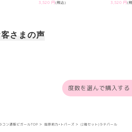
3,520 円
(税込)
3,520 円
(
お客さまの声
度数を選んで購入する
ラコン通販ビガールTOP
指原莉乃×トパーズ
(2箱セット)ラテパール