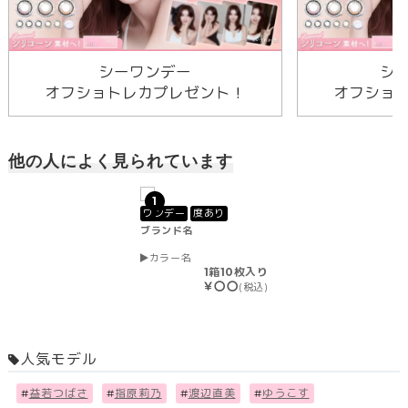
シーワンデー
シ
オフショトレカプレゼント！
オフショ
他の人によく見られています
1
ワンデー
度あり
ブランド名
カラー名
1箱10枚入り
￥〇〇
(税込)
人気モデル
#
益若つばさ
#
指原莉乃
#
渡辺直美
#
ゆうこす