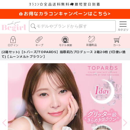
ｶﾗｺﾝ
全品送料無料
最短翌日到着
お得なカラコンキャンペーンはこちら>
カテゴリ
新着商品
ログイン
キープ
モデル検索
カート
(2箱セット)【トパーズ/TOPARDS】指原莉乃プロデュ―ス 2箱20枚 (1日使い捨
て)［ムーンメルトブラウン］