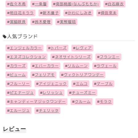
#
佐々木希
#
一条響
#
南部桃伽(なんぶももか)
#
白石麻衣
#
明日花キララ
#
新木優子
#
かわにしみき
#
倖田來未
#
宮脇咲良
#
鈴木愛理
#
実熊瑠琉
人気ブランド
#
エンジェルカラー
#
トパーズ
#
レヴィア
#
エヌズコレクション
#
ネオサイトシリーズ
#
フランミー
#
カラーズ
#
エバーカラー
#
リルムーン
#
ラヴェール
#
ビューム
#
フェリアモ
#
ヴィクトリアワンデー
#
フル－リー
#
アイジェニック
#
ミムコ
#
マーブル
#
ピエナージュ
#
レリッシュ
#
チューズミー
#
キャンディーマジックワンデー
#
クルーム
#
モラク
#
エルージュ
#
チェリッタ
レビュー