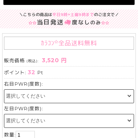
＼こちらの商品は
平日9時+土曜9時まで
のご注文で／
当日発送
度なし
のみ
ｶﾗｺﾝ
全品送料無料
3,520 円
販売価格
(税込):
32
ポイント:
Pt
右目PWR(度数):
左目PWR(度数):
数量: