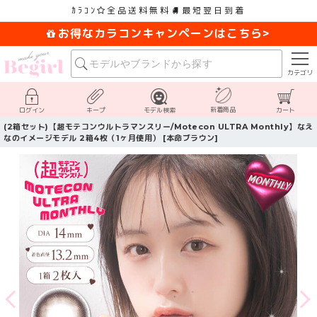
ｶﾗｺﾝ
全品送料無料
最短翌日到着
お得なカラコンキャンペーンはこちら>
カテゴリ
新着商品
ログイン
キープ
モデル検索
カート
(2箱セット)【超モテコンウルトラマンスリー/Motecon ULTRA Monthly】なえ
なのイメージモデル 2箱4枚（1ヶ月使用） [本命ブラウン]