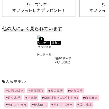
シーワンデー
シ
オフショトレカプレゼント！
オフショ
他の人によく見られています
1
ワンデー
度あり
ブランド名
カラー名
1箱10枚入り
￥〇〇
(税込)
人気モデル
#
益若つばさ
#
指原莉乃
#
渡辺直美
#
ゆうこす
#
佐々木希
#
一条響
#
南部桃伽(なんぶももか)
#
白石麻衣
#
明日花キララ
#
新木優子
#
かわにしみき
#
倖田來未