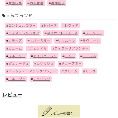
#
宮脇咲良
#
鈴木愛理
#
実熊瑠琉
人気ブランド
#
エンジェルカラー
#
トパーズ
#
レヴィア
#
エヌズコレクション
#
ネオサイトシリーズ
#
フランミー
#
カラーズ
#
エバーカラー
#
リルムーン
#
ラヴェール
#
ビューム
#
フェリアモ
#
ヴィクトリアワンデー
#
フル－リー
#
アイジェニック
#
ミムコ
#
マーブル
#
ピエナージュ
#
レリッシュ
#
チューズミー
#
キャンディーマジックワンデー
#
クルーム
#
モラク
#
エルージュ
#
チェリッタ
レビュー