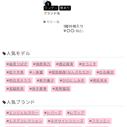
1
ワンデー
度あり
ブランド名
カラー名
1箱10枚入り
￥〇〇
(税込)
人気モデル
#
益若つばさ
#
指原莉乃
#
渡辺直美
#
ゆうこす
#
佐々木希
#
一条響
#
南部桃伽(なんぶももか)
#
白石麻衣
#
明日花キララ
#
新木優子
#
かわにしみき
#
倖田來未
#
宮脇咲良
#
鈴木愛理
#
実熊瑠琉
人気ブランド
#
エンジェルカラー
#
トパーズ
#
レヴィア
#
エヌズコレクション
#
ネオサイトシリーズ
#
フランミー