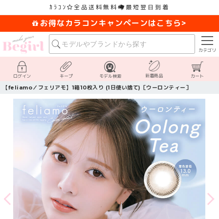
ｶﾗｺﾝ
全品送料無料
最短翌日到着
お得なカラコンキャンペーンはこちら>
カテゴリ
新着商品
ログイン
キープ
モデル検索
カート
【feliamo／フェリアモ】1箱10枚入り (1日使い捨て)［ウーロンティー］