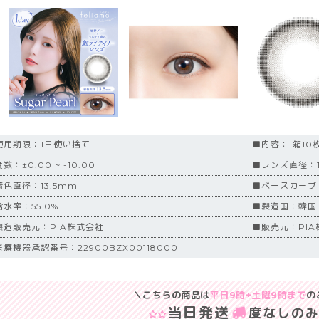
使用期限：1日使い捨て
■内容：1箱10
数：±0.00 ~ -10.00
■レンズ直径：1
着色直径：13.5mm
■ベースカーブ
水率：55.0%
■製造国：韓国
製造販売元：PIA株式会社
■販売元：PIA
療機器承認番号：22900BZX00118000
＼こちらの商品は
平日9時+土曜9時まで
の
当日発送
度なしの