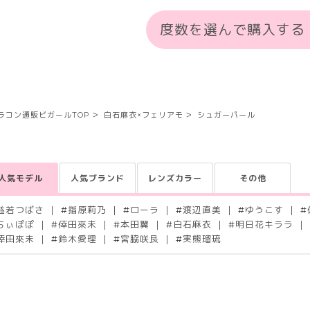
度数を選んで購入する
ラコン通販ビガールTOP
白石麻衣×フェリアモ
シュガーパール
人気モデル
人気ブランド
レンズカラー
その他
益若つばさ
#
指原莉乃
#
ローラ
#
渡辺直美
#
ゆうこす
#
ちぃぽぽ
#
倖田來未
#
本田翼
#
白石麻衣
#
明日花キララ
倖田來未
#
鈴木愛理
#
宮脇咲良
#
実熊瑠琉