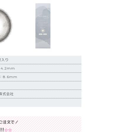
枚入り
4.2mm
：8.6mm
株式会社
ご注文で／
み
!!