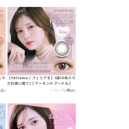
入り
【feliamo／フェリアモ】1箱10枚入り
(1日使い捨て)［アーモンドプードル］
税込)
1,760 円
(税込)