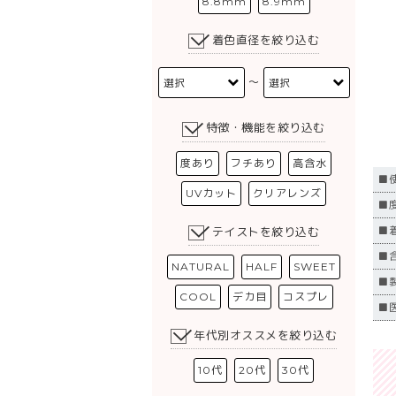
8.8mm
8.9mm
着色直径を絞り込む
〜
特徴・機能を絞り込む
度あり
フチあり
高含水
■
UVカット
クリアレンズ
■度
■
テイストを絞り込む
■含
NATURAL
HALF
SWEET
■
COOL
デカ目
コスプレ
■医
年代別オススメを絞り込む
10代
20代
30代