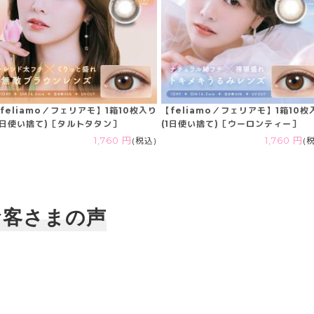
feliamo／フェリアモ】1箱10枚入り
【feliamo／フェリアモ】1箱10枚
1日使い捨て)［タルトタタン］
(1日使い捨て)［ウーロンティー］
1,760 円
(税込)
1,760 円
(
お客さまの声