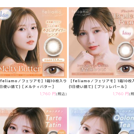
feliamo／フェリアモ】1箱10枚入り
【feliamo／フェリアモ】1箱10枚
1日使い捨て)［メルティバター］
(1日使い捨て)［ブリュレパール］
1,760 円
(税込)
1,760 円
(