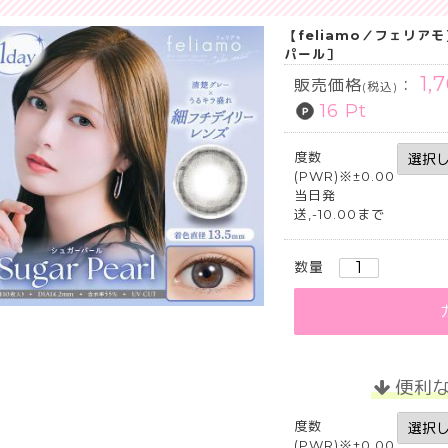
【feliamo／フェリアモ
パール］
1,
販売価格
：
(税込)
16 Pt
度数
(PWR)※±0.00
当日発
送,-10.00まで
数量
便利
度数
(PWR)※±0.00