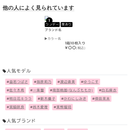
他の人によく見られています
1
ワンデー
度あり
ブランド名
カラー名
1箱10枚入り
￥〇〇
(税込)
人気モデル
#
益若つばさ
#
指原莉乃
#
渡辺直美
#
ゆうこす
#
佐々木希
#
一条響
#
南部桃伽(なんぶももか)
#
白石麻衣
#
明日花キララ
#
新木優子
#
かわにしみき
#
倖田來未
#
宮脇咲良
#
鈴木愛理
#
実熊瑠琉
人気ブランド