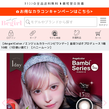
ｶﾗｺﾝ
全品送料無料
最短翌日到着
お得なカラコンキャンペーンはこちら>
カテゴリ
新着商品
ログイン
キープ
モデル検索
カート
【AngelColor／エンジェルカラーバンビワンデー】益若つばさプロデュース 1箱
10枚 （1日使い捨て） ［ハニームーン］