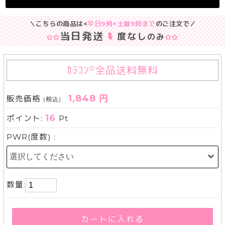
＼こちらの商品は<
平日9時+土曜9時まで
のご注文で／
当日発送
度なし
のみ
ｶﾗｺﾝ
全品送料無料
1,848 円
販売価格
(税込):
16
ポイント:
Pt
PWR(度数) :
数量:
カートに入れる