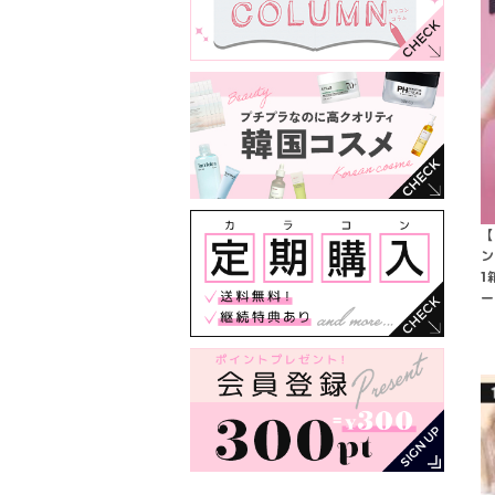
【
ン
1
ー