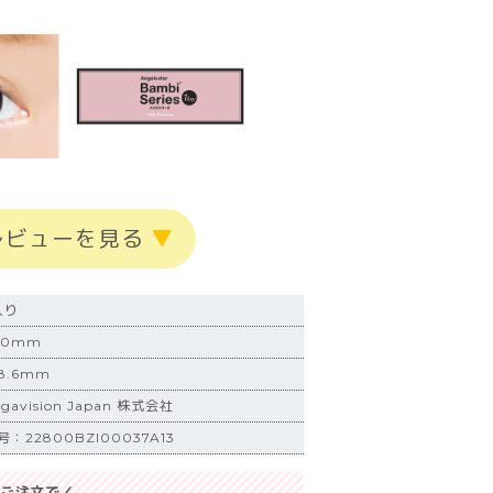
レビューを見る
▼
入り
.0mm
.6mm
vision Japan 株式会社
22800BZI00037A13
ご注文で／