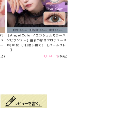
ーバ
【AngelColor／エンジェルカラーバ
ース
ンビワンデー】益若つばさプロデュース
ベー
1箱10枚 （1日使い捨て） ［パールグレ
ー］
税込)
1,848 円
(税込)