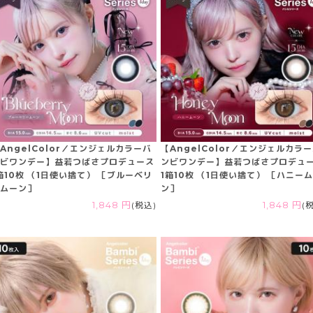
AngelColor／エンジェルカラーバ
【AngelColor／エンジェルカラ
ビワンデー】益若つばさプロデュース
ンビワンデー】益若つばさプロデュ
箱10枚 （1日使い捨て） ［ブルーベリ
1箱10枚 （1日使い捨て） ［ハニー
ムーン］
ン］
1,848 円
(税込)
1,848 円
(