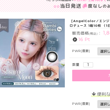
当日発送
度なし
の
【AngelColor／エ
ロデュース 1箱10枚 （
1,
販売価格
：
(税込)
16 Pt
PWR(度数)
数量
便利
PWR(度数)