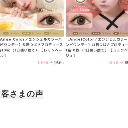
AngelColor／エンジェルカラーバ
【AngelColor／エンジェルカラ
ビワンデー】益若つばさプロデュース
ンビワンデー】益若つばさプロデュ
箱10枚 （1日使い捨て） ［レモンヘー
1箱10枚 （1日使い捨て） ［ミルク
ル］
ジュ］
1,848 円
(税込)
1,848 円
(
お客さまの声