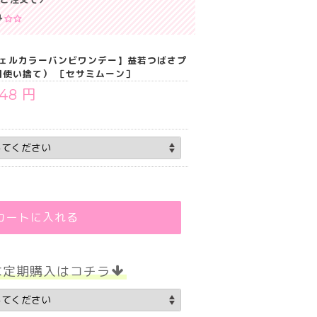
み
ンジェルカラーバンビワンデー】益若つばさプ
1日使い捨て） ［セサミムーン］
848 円
カートに入れる
な定期購入はコチラ