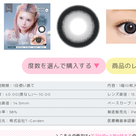
度数を選んで購入する
▼
商品の
用期限：1日使い捨て
内容：1箱10枚
：±0.00(度なし)～-10.00
レンズ直径：15
色直径：14.5mm
ベースカーブ：8
水率：58%
製造販売元：Pega
元：株式会社T-Garden
医療機器承認番号：
＼こちらの商品は<
平日9時+土曜9時まで
の