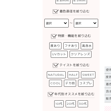
8.8mm
8.9mm
着色直径を絞り込む
〜
特徴・機能を絞り込む
度あり
フチあり
高含水
UVカット
クリアレンズ
テイストを絞り込む
使
NATURAL
HALF
SWEET
度数
COOL
デカ目
コスプレ
着
含
年代別オススメを絞り込む
販売
10代
20代
30代