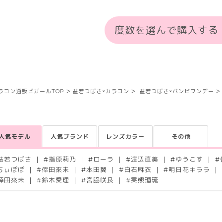
度数を選んで購入する
ラコン通販ビガールTOP
益若つばさ×カラコン
益若つばさ×バンビワンデー
人気モデル
人気ブランド
レンズカラー
その他
益若つばさ
#
指原莉乃
#
ローラ
#
渡辺直美
#
ゆうこす
#
ちぃぽぽ
#
倖田來未
#
本田翼
#
白石麻衣
#
明日花キララ
倖田來未
#
鈴木愛理
#
宮脇咲良
#
実熊瑠琉