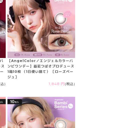
ーバ
【AngelColor／エンジェルカラーバ
ース
ンビワンデー】益若つばさプロデュース
ムー
1箱10枚 （1日使い捨て） ［ローズベー
ジュ］
税込)
1,848 円
(税込)