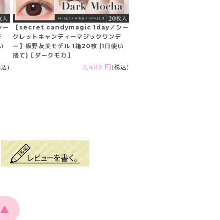
／シー
【secret candymagic 1day／シー
デ
クレットキャンディーマジックワンデ
い
ー】板野友美モデル 1箱20枚 (1日使い
捨て)［ダークモカ］
税込)
2,486 円
(税込)
▲