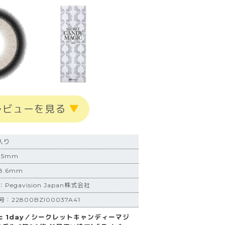
レビューを見る
▼
入り
.5mm
.6mm
egavision Japan株式会社
22800BZI00037A41
agic 1day／シークレットキャンディーマジ