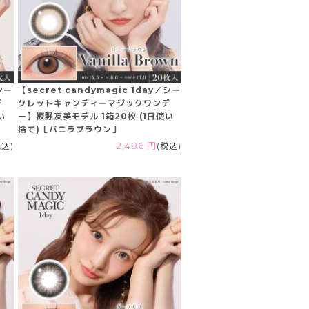
／シー
【secret candymagic 1day／シー
デ
クレットキャンディーマジックワンデ
い
ー】板野友美モデル 1箱20枚 (1日使い
捨て)［バニラブラウン］
税込)
2,486 円
(税込)