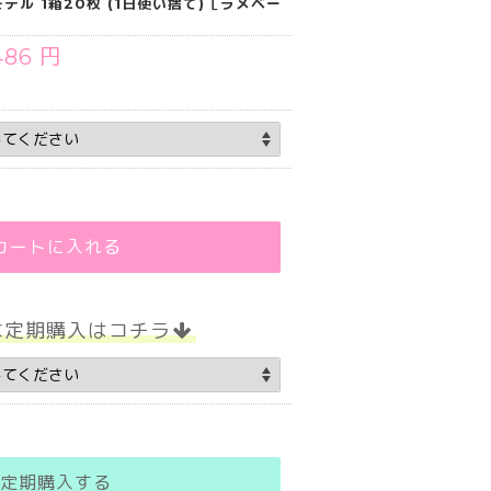
ル 1箱20枚 (1日使い捨て)［ラメベー
486 円
カートに入れる
な定期購入はコチラ
定期購入する