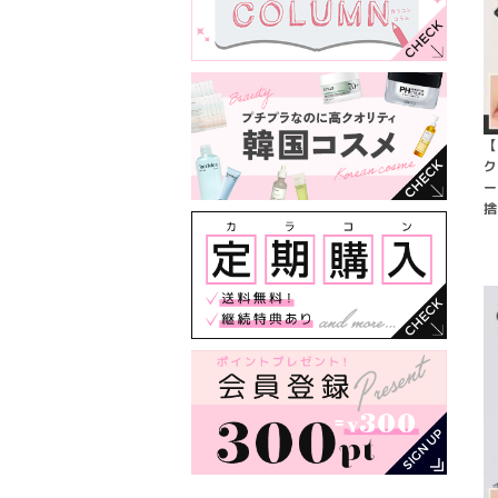
【
ク
ー
捨