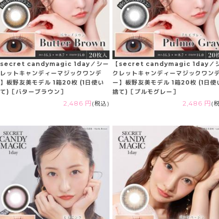
secret candymagic 1day／シー
【secret candymagic 1day
レットキャンディーマジックワンデ
クレットキャンディーマジックワン
】板野友美モデル 1箱20枚 (1日使い
ー】板野友美モデル 1箱20枚 (1日使
て)［バターブラウン］
捨て)［プルモグレー］
2,486 円
(税込)
2,486 円
(