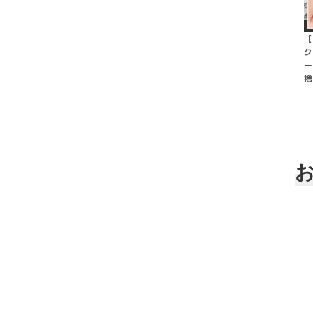
【
ク
ー
捨