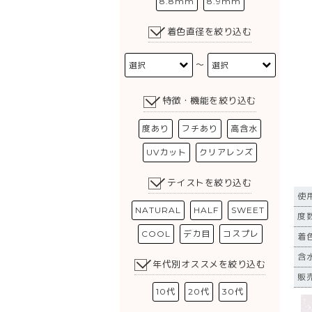
8.8mm
8.9mm
着色直径を絞り込む
〜
特徴・機能を絞り込む
度あり
フチあり
高含水
UVカット
クリアレンズ
テイストを絞り込む
使
NATURAL
HALF
SWEET
度数
COOL
デカ目
コスプレ
着
含
年代別オススメを絞り込む
販
10代
20代
30代