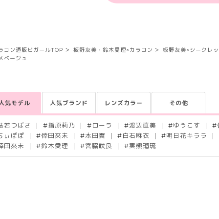
ラコン通販ビガールTOP
板野友美・鈴木愛理×カラコン
板野友美×シークレ
メベージュ
人気モデル
人気ブランド
レンズカラー
その他
益若つばさ
#
指原莉乃
#
ローラ
#
渡辺直美
#
ゆうこす
#
ちぃぽぽ
#
倖田來未
#
本田翼
#
白石麻衣
#
明日花キララ
倖田來未
#
鈴木愛理
#
宮脇咲良
#
実熊瑠琉