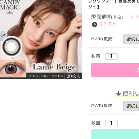
ックワンデー】板野友美モデ
ジュ］
2,
販売価格
：
(税込)
22 Pt
PWR(度数)
数量
便利
PWR(度数)
数量