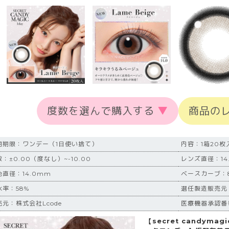
度数を選んで購入する
▼
商品の
用期限：ワンデー（1日使い捨て）
内容：1箱20枚
：±0.00（度なし）~-10.00
レンズ直径：14
色直径：14.0mm
ベースカーブ：8
水率：58%
選任製造販売元：P
売元：株式会社Lcode
医療機器承認番号：
【secret candym