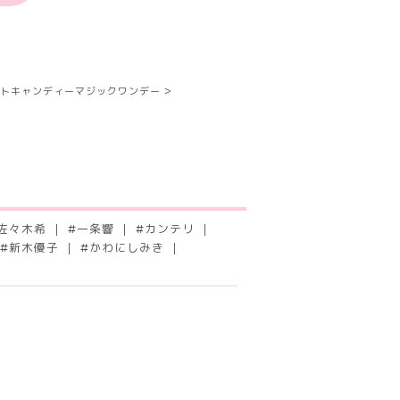
ットキャンディーマジックワンデー
佐々木希
#
一条響
#
カンテリ
#
新木優子
#
かわにしみき