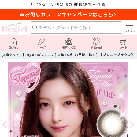
ｶﾗｺﾝ
全品送料無料
最短翌日到着
お得なカラコンキャンペーンはこちら>
カテゴリ
新着商品
ログイン
キープ
モデル検索
カート
(2箱セット)【Feyuna/フェユナ】2箱20枚（1日使い捨て）［ブレニーブラウン］