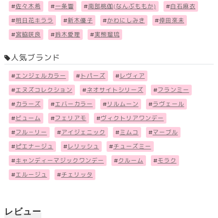
#
佐々木希
#
一条響
#
南部桃伽(なんぶももか)
#
白石麻衣
#
明日花キララ
#
新木優子
#
かわにしみき
#
倖田來未
#
宮脇咲良
#
鈴木愛理
#
実熊瑠琉
人気ブランド
#
エンジェルカラー
#
トパーズ
#
レヴィア
#
エヌズコレクション
#
ネオサイトシリーズ
#
フランミー
#
カラーズ
#
エバーカラー
#
リルムーン
#
ラヴェール
#
ビューム
#
フェリアモ
#
ヴィクトリアワンデー
#
フル－リー
#
アイジェニック
#
ミムコ
#
マーブル
#
ピエナージュ
#
レリッシュ
#
チューズミー
#
キャンディーマジックワンデー
#
クルーム
#
モラク
#
エルージュ
#
チェリッタ
レビュー