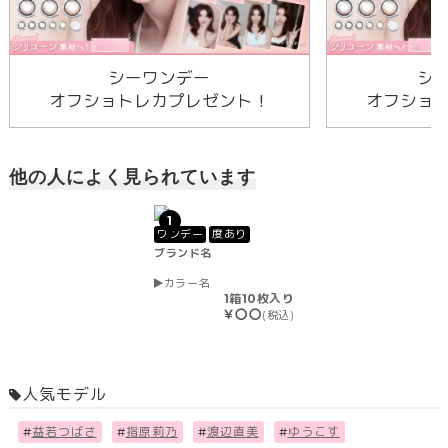
シーワンデー
シ
オフショトレカプレゼント！
オフショ
他の人によく見られています
1
ワンデー
度あり
ブランド名
カラー名
1箱10枚入り
￥〇〇
(税込)
人気モデル
#
益若つばさ
#
指原莉乃
#
渡辺直美
#
ゆうこす