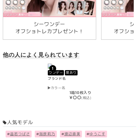
シーワンデー
シ
オフショトレカプレゼント！
オフショ
他の人によく見られています
1
ワンデー
度あり
ブランド名
カラー名
1箱10枚入り
￥〇〇
(税込)
人気モデル
#
益若つばさ
#
指原莉乃
#
渡辺直美
#
ゆうこす