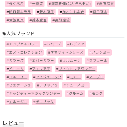
#
佐々木希
#
一条響
#
南部桃伽(なんぶももか)
#
白石麻衣
#
明日花キララ
#
新木優子
#
かわにしみき
#
倖田來未
#
宮脇咲良
#
鈴木愛理
#
実熊瑠琉
人気ブランド
#
エンジェルカラー
#
トパーズ
#
レヴィア
#
エヌズコレクション
#
ネオサイトシリーズ
#
フランミー
#
カラーズ
#
エバーカラー
#
リルムーン
#
ラヴェール
#
ビューム
#
フェリアモ
#
ヴィクトリアワンデー
#
フル－リー
#
アイジェニック
#
ミムコ
#
マーブル
#
ピエナージュ
#
レリッシュ
#
チューズミー
#
キャンディーマジックワンデー
#
クルーム
#
モラク
#
エルージュ
#
チェリッタ
レビュー