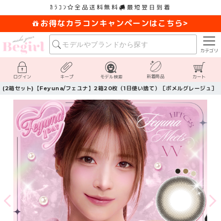
ｶﾗｺﾝ
全品送料無料
最短翌日到着
お得なカラコンキャンペーンはこちら>
カテゴリ
新着商品
ログイン
キープ
モデル検索
カート
(2箱セット)【Feyuna/フェユナ】2箱20枚（1日使い捨て）［ポメルグレージュ］