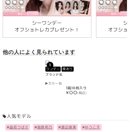
シーワンデー
シ
オフショトレカプレゼント！
オフショ
他の人によく見られています
1
ワンデー
度あり
ブランド名
カラー名
1箱10枚入り
￥〇〇
(税込)
人気モデル
#
益若つばさ
#
指原莉乃
#
渡辺直美
#
ゆうこす