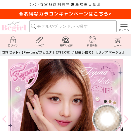
ｶﾗｺﾝ
全品送料無料
最短翌日到着
お得なカラコンキャンペーンはこちら>
カテゴリ
新着商品
ログイン
キープ
モデル検索
カート
(2箱セット)【Feyuna/フェユナ】2箱20枚（1日使い捨て）［リノアベージュ］