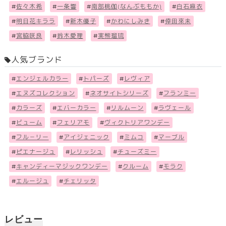
#
佐々木希
#
一条響
#
南部桃伽(なんぶももか)
#
白石麻衣
#
明日花キララ
#
新木優子
#
かわにしみき
#
倖田來未
#
宮脇咲良
#
鈴木愛理
#
実熊瑠琉
人気ブランド
#
エンジェルカラー
#
トパーズ
#
レヴィア
#
エヌズコレクション
#
ネオサイトシリーズ
#
フランミー
#
カラーズ
#
エバーカラー
#
リルムーン
#
ラヴェール
#
ビューム
#
フェリアモ
#
ヴィクトリアワンデー
#
フル－リー
#
アイジェニック
#
ミムコ
#
マーブル
#
ピエナージュ
#
レリッシュ
#
チューズミー
#
キャンディーマジックワンデー
#
クルーム
#
モラク
#
エルージュ
#
チェリッタ
レビュー