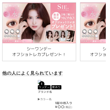
シーワンデー
シ
オフショトレカプレゼント！
オフショ
他の人によく見られています
1
ワンデー
度あり
ブランド名
カラー名
1箱10枚入り
￥〇〇
(税込)