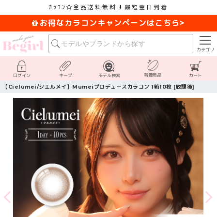
ｶﾗｺﾝ
全品送料無料
最短翌日到着
お得なカラコンキャンペーンはこちら>
カテゴリ
新着商品
ログイン
キープ
モデル検索
カート
【Cielumei/シエルメイ】Mumeiプロデュースカラコン 1箱10枚 [放課後]