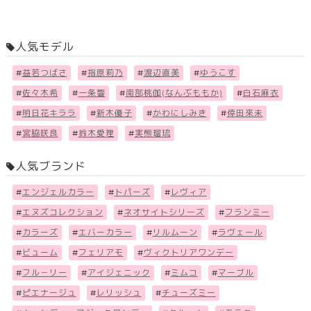
人気モデル
#
益若つばさ
#
指原莉乃
#
渡辺直美
#
ゆうこす
#
佐々木希
#
一条響
#
南部桃伽(なんぶももか)
#
白石麻衣
#
明日花キララ
#
新木優子
#
かわにしみき
#
倖田來未
#
宮脇咲良
#
鈴木愛理
#
実熊瑠琉
人気ブランド
#
エンジェルカラー
#
トパーズ
#
レヴィア
#
エヌズコレクション
#
ネオサイトシリーズ
#
フランミー
#
カラーズ
#
エバーカラー
#
リルムーン
#
ラヴェール
#
ビューム
#
フェリアモ
#
ヴィクトリアワンデー
#
フル－リー
#
アイジェニック
#
ミムコ
#
マーブル
#
ピエナージュ
#
レリッシュ
#
チューズミー