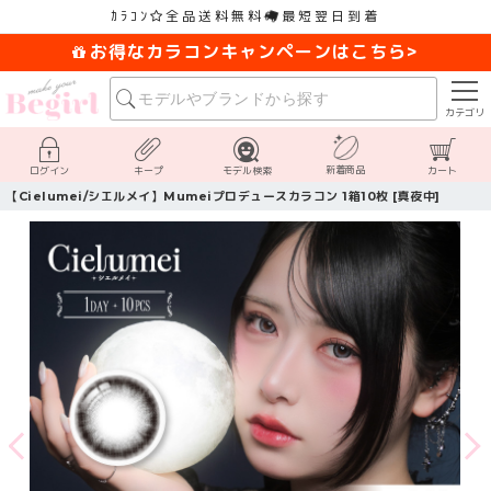
ｶﾗｺﾝ
全品送料無料
最短翌日到着
お得なカラコンキャンペーンはこちら>
カテゴリ
新着商品
ログイン
キープ
モデル検索
カート
【Cielumei/シエルメイ】Mumeiプロデュースカラコン 1箱10枚 [真夜中]