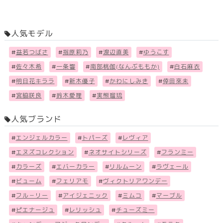
人気モデル
#
益若つばさ
#
指原莉乃
#
渡辺直美
#
ゆうこす
#
佐々木希
#
一条響
#
南部桃伽(なんぶももか)
#
白石麻衣
#
明日花キララ
#
新木優子
#
かわにしみき
#
倖田來未
#
宮脇咲良
#
鈴木愛理
#
実熊瑠琉
人気ブランド
#
エンジェルカラー
#
トパーズ
#
レヴィア
#
エヌズコレクション
#
ネオサイトシリーズ
#
フランミー
#
カラーズ
#
エバーカラー
#
リルムーン
#
ラヴェール
#
ビューム
#
フェリアモ
#
ヴィクトリアワンデー
#
フル－リー
#
アイジェニック
#
ミムコ
#
マーブル
#
ピエナージュ
#
レリッシュ
#
チューズミー