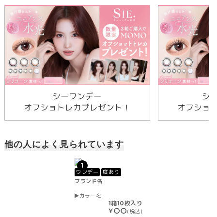
シーワンデー
シ
オフショトレカプレゼント！
オフショ
他の人によく見られています
1
ワンデー
度あり
ブランド名
カラー名
1箱10枚入り
￥〇〇
(税込)