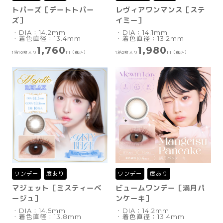
トパーズ［デートトパー
レヴィアワンマンス［ステ
ズ］
イミー］
・DIA：14.2mm
・DIA：14.1mm
・着色直径：13.4mm
・着色直径：13.2mm
1,760
1,980
1箱10枚入り
円（税込）
1箱2枚入り
円（税込）
ワンデー
度あり
ワンデー
度あり
マジェット［ミスティーベ
ビュームワンデー［満月パ
ージュ］
ンケーキ］
・DIA：14.5mm
・DIA：14.2mm
・着色直径：13.8mm
・着色直径：13.4mm