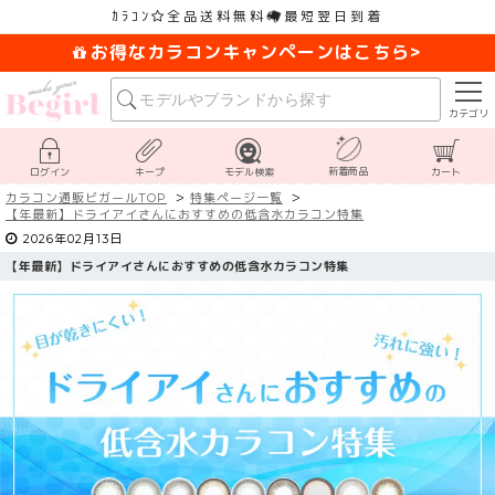
ｶﾗｺﾝ
全品送料無料
最短翌日到着
お得なカラコンキャンペーンはこちら>
カテゴリ
新着商品
ログイン
キープ
モデル検索
カート
カラコン通販ビガールTOP
特集ページ一覧
【
年最新】ドライアイさんにおすすめの低含水カラコン特集
2026年02月13日
【
年最新】ドライアイさんにおすすめの低含水カラコン特集