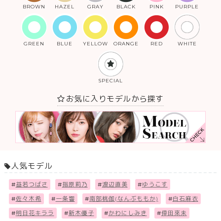
BROWN
HAZEL
GRAY
BLACK
PINK
PURPLE
GREEN
BLUE
YELLOW
ORANGE
RED
WHITE
SPECIAL
お気に入りモデルから探す
人気モデル
#
益若つばさ
#
指原莉乃
#
渡辺直美
#
ゆうこす
#
佐々木希
#
一条響
#
南部桃伽(なんぶももか)
#
白石麻衣
#
明日花キララ
#
新木優子
#
かわにしみき
#
倖田來未