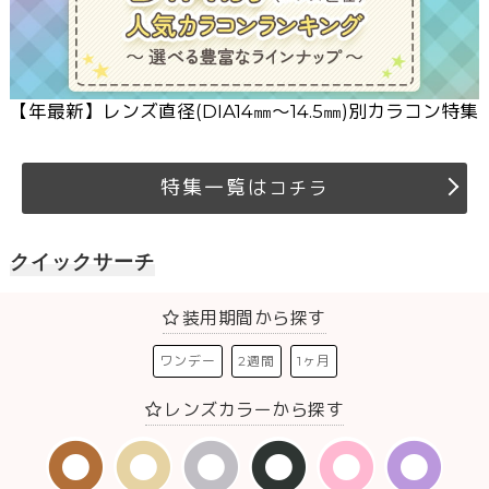
【
年最新】レンズ直径(DIA14㎜～14.5㎜)別カラコン特集
特集一覧は
コチラ
クイックサーチ
装用期間から探す
ワンデー
2週間
1ヶ月
レンズカラーから探す