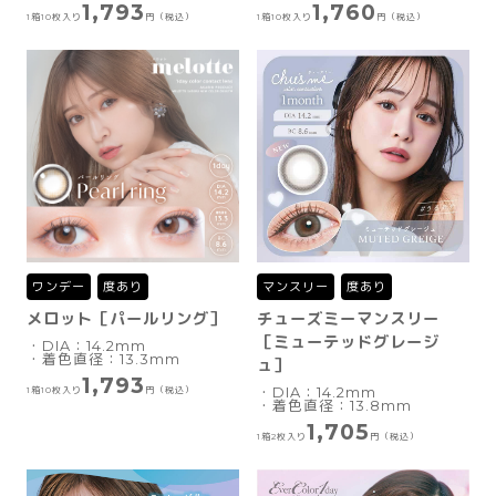
1,793
1,760
1箱10枚入り
円（税込）
1箱10枚入り
円（税込）
ワンデー
度あり
マンスリー
度あり
メロット［パールリング］
チューズミーマンスリー
［ミューテッドグレージ
・DIA：14.2mm
・着色直径：13.3mm
ュ］
1,793
1箱10枚入り
円（税込）
・DIA：14.2mm
・着色直径：13.8mm
1,705
1箱2枚入り
円（税込）