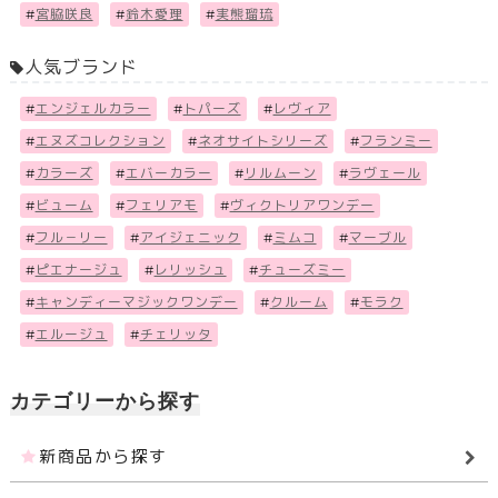
#
宮脇咲良
#
鈴木愛理
#
実熊瑠琉
人気ブランド
#
エンジェルカラー
#
トパーズ
#
レヴィア
#
エヌズコレクション
#
ネオサイトシリーズ
#
フランミー
#
カラーズ
#
エバーカラー
#
リルムーン
#
ラヴェール
#
ビューム
#
フェリアモ
#
ヴィクトリアワンデー
#
フル－リー
#
アイジェニック
#
ミムコ
#
マーブル
#
ピエナージュ
#
レリッシュ
#
チューズミー
#
キャンディーマジックワンデー
#
クルーム
#
モラク
#
エルージュ
#
チェリッタ
カテゴリーから探す
新商品から探す