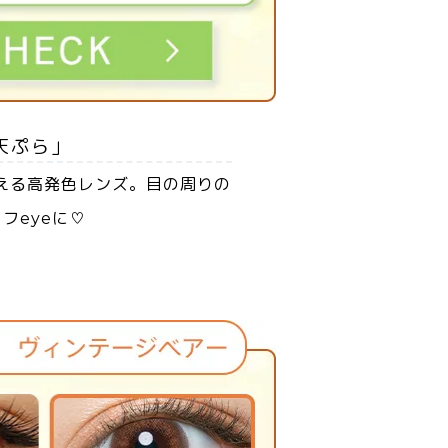
天ぷら」
える高発色レンズ。目の周りの
フeyeに♡