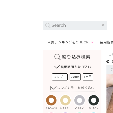
人気ランキングをCHECK!
装用期
カ
絞り込み検索
装用期間を絞り込む
【
ワンデー
2週間
1ヶ月
レンズカラーを絞り込む
BROWN
HAZEL
GRAY
BLACK