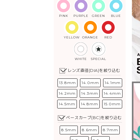
PINK
PURPLE
GREEN
BLUE
YELLOW
ORANGE
RED
WHITE
SPECIAL
レンズ直径(DIA)を絞り込む
13.8mm
14.0mm
14.1mm
14.2mm
14.3mm
14.4mm
14.5mm
14.8mm
15.0mm
ベースカーブ(BC)を絞り込む
8.5mm
8.6mm
8.7mm