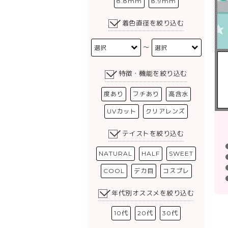
8.8mm
8.9mm
着色直径を絞り込む
〜
特徴・機能を絞り込む
度あり
フチあり
高含水
UVカット
クリアレンズ
テイストを絞り込む
NATURAL
HALF
SWEET
COOL
デカ目
コスプレ
年代別オススメを絞り込む
10代
20代
30代