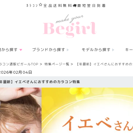
ｶﾗｺﾝ
全品送料無料
最短翌日到着
間から探す
ブランドから探す
モデルから探す
キ
ラコン通販ビガールTOP
特集ページ一覧
【
年最新】イエベさんにおすすめの
2026年02月04日
年最新】イエベさんにおすすめのカラコン特集