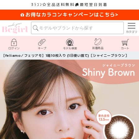
ｶﾗｺﾝ
全品送料無料
最短翌日到着
お得なカラコンキャンペーンはこちら>
カテゴリ
新着商品
ログイン
キープ
モデル検索
カート
【feliamo／フェリアモ】1箱10枚入り (1日使い捨て)［シャイニーブラウン］