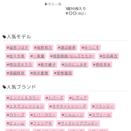
カラー名
1箱10枚入り
￥〇〇
(税込)
人気モデル
#
益若つばさ
#
指原莉乃
#
渡辺直美
#
ゆうこす
#
佐々木希
#
一条響
#
南部桃伽(なんぶももか)
#
白石麻衣
#
明日花キララ
#
新木優子
#
かわにしみき
#
倖田來未
#
宮脇咲良
#
鈴木愛理
#
実熊瑠琉
人気ブランド
#
エンジェルカラー
#
トパーズ
#
レヴィア
#
エヌズコレクション
#
ネオサイトシリーズ
#
フランミー
#
カラーズ
#
エバーカラー
#
リルムーン
#
ラヴェール
#
ビューム
#
フェリアモ
#
ヴィクトリアワンデー