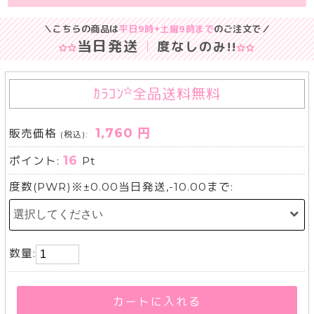
＼こちらの商品は
平日9時+土曜9時まで
のご注文で／
当日発送
度なしのみ
!!
ｶﾗｺﾝ
全品送料無料
1,760 円
販売価格
(税込):
16
ポイント:
Pt
度数(PWR)※±0.00当日発送,-10.00まで:
数量:
カートに入れる