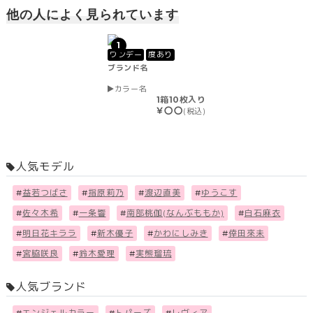
他の人によく見られています
1
ワンデー
度あり
ブランド名
カラー名
1箱10枚入り
￥〇〇
(税込)
人気モデル
#
益若つばさ
#
指原莉乃
#
渡辺直美
#
ゆうこす
#
佐々木希
#
一条響
#
南部桃伽(なんぶももか)
#
白石麻衣
#
明日花キララ
#
新木優子
#
かわにしみき
#
倖田來未
#
宮脇咲良
#
鈴木愛理
#
実熊瑠琉
人気ブランド
#
エンジェルカラー
#
トパーズ
#
レヴィア