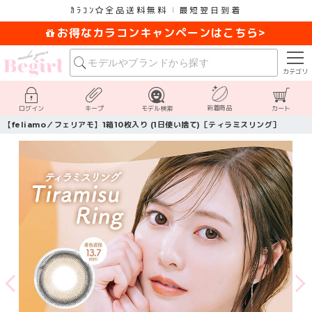
ｶﾗｺﾝ
全品送料無料
最短翌日到着
お得なカラコンキャンペーンはこちら>
カテゴリ
新着商品
ログイン
キープ
モデル検索
カート
【feliamo／フェリアモ】1箱10枚入り (1日使い捨て)［ティラミスリング］