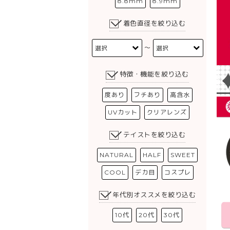
8.8mm
8.9mm
着色直径を絞り込む
〜
特徴・機能を絞り込む
度あり
フチあり
高含水
UVカット
クリアレンズ
テイストを絞り込む
NATURAL
HALF
SWEET
COOL
デカ目
コスプレ
年代別オススメを絞り込む
10代
20代
30代